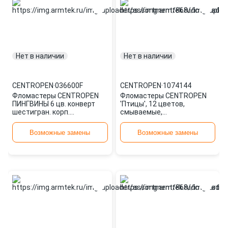
Нет в наличии
Нет в наличии
CENTROPEN
·
036600F
CENTROPEN
·
1074144
Фломастеры CENTROPEN
Фломастеры CENTROPEN
ПИНГВИНЫ 6 цв. конверт
'Птицы', 12 цветов,
шестигран. корп.
смываемые,
смываемые: 7790/06P штр.:
вентилируемый колпачок,
8595013616208 036600F
полибег, 7790/12-87
Возможные замены
Возможные замены
1074144