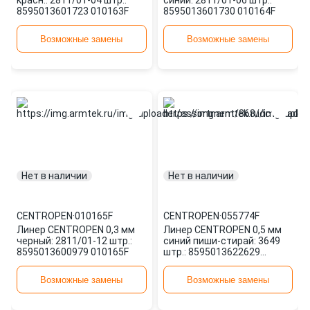
красн.: 2811/01-04 штр.:
синий: 2811/01-06 штр.:
8595013601723 010163F
8595013601730 010164F
Возможные замены
Возможные замены
Нет в наличии
Нет в наличии
CENTROPEN
·
010165F
CENTROPEN
·
055774F
Линер CENTROPEN 0,3 мм
Линер CENTROPEN 0,5 мм
черный: 2811/01-12 штр.:
синий пиши-стирай: 3649
8595013600979 010165F
штр.: 8595013622629
055774F
Возможные замены
Возможные замены