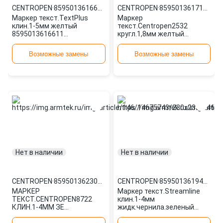
CENTROPEN
·
8595013616611
CENTROPEN
·
8595013617113
Маркер текст.TextPlus
Маркер
клин.1-5мм желтый
текст.Centropen2532
8595013616611
кругл.1,8мм желтый
CENTROPEN
8595013617113
Возможные замены
Возможные замены
Нет в наличии
Нет в наличии
CENTROPEN
·
8595013623060
CENTROPEN
·
8595013619414
МАРКЕР
Маркер текст.Streamline
ТЕКСТ.CENTROPEN8722
клин.1-4мм
КЛИН.1-4ММ ЗЕ
жидк.чернила.зеленый
8595013623060
8595013619414