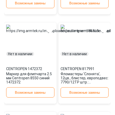
Возможные замены
Возможные замены
Нет в наличии
Нет в наличии
CENTROPEN
·
1472372
CENTROPEN
·
817991
Маркер для флипчарта 2.5
Фломастеры 'Слонята',
мм Centropen 8550 синий
12цв., блистер, европодвес:
1472372
7790/12TP штр.:
8595013604625 817991
CENTROPEN
Возможные замены
Возможные замены