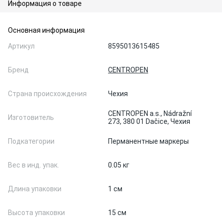
Информация о товаре
Основная информация
Артикул
8595013615485
Бренд
CENTROPEN
Страна происхождения
Чехия
CENTROPEN a.s., Nádražní
Изготовитель
273, 380 01 Dačice, Чехия
Подкатегории
Перманентные маркеры
Вес в инд. упак.
0.05 кг
Длина упаковки
1 см
Высота упаковки
15 см