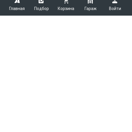
Главная
Подбор
Корзина
Гараж
Войти
ARMTEK
О Компании
Покупателям
Контакты
Как сделать заказ
Партнерам
Новости
Доставка
Поставщикам
Каталоги
Вакансии
Способы оплаты
Арендодателям
Легковые запчасти
7600
Благотворительность
Возврат
Услуги логистики
Грузовые запчасти