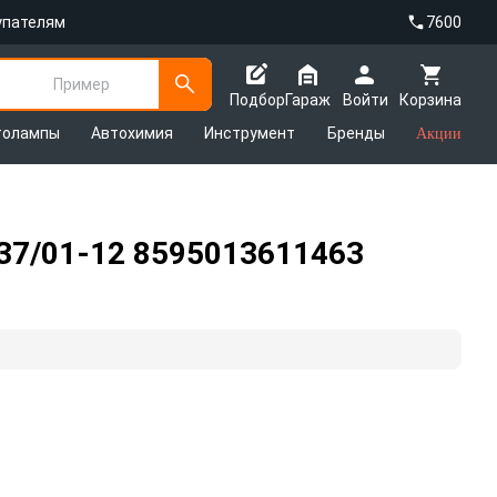
упателям
7600
Пример
Подбор
Гараж
Войти
Корзина
толампы
Автохимия
Инструмент
Бренды
Акции
/01-12 8595013611463