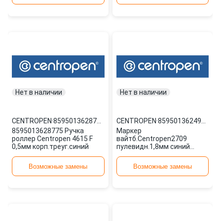
Нет в наличии
Нет в наличии
CENTROPEN
·
8595013628775
CENTROPEN
·
8595013624968
8595013628775 Ручка
Маркер
роллер Centropen 4615 F
вайтб.Centropen2709
0,5мм корп.треуг.синий
пулевидн.1,8мм синий
8595013624968
Возможные замены
Возможные замены