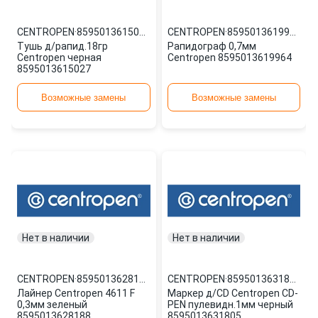
CENTROPEN
·
8595013615027
CENTROPEN
·
8595013619964
Тушь д/рапид.18гр
Рапидограф 0,7мм
Centropen черная
Centropen 8595013619964
8595013615027
Возможные замены
Возможные замены
Нет в наличии
Нет в наличии
CENTROPEN
·
8595013628188
CENTROPEN
·
8595013631805
Лайнер Centropen 4611 F
Маркер д/CD Centropen CD-
0,3мм зеленый
PEN пулевидн.1мм черный
8595013628188
8595013631805