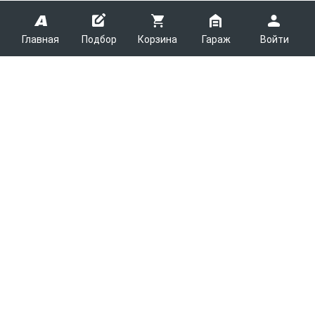
Главная
Подбор
Корзина
Гараж
Войти
ARMTEK
О Компании
Покупателям
Контакты
Как сделать заказ
Партнерам
Новости
Доставка
Поставщикам
Каталоги
Вакансии
Способы оплаты
Арендодателям
Легковые запчасти
7600
Благотворительность