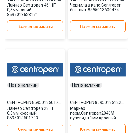
Лайнер Centropen 4611F
Чернила в капс.Centropen
0,3мм синий
6шт.син. 8595013600474
8595013628171
Возможные замены
Возможные замены
Нет в наличии
Нет в наличии
CENTROPEN
·
8595013601723
CENTROPEN
·
8595013612279
Лайнер Centropen 2811
Маркер
0,3мм красный
перм.Centropen2846М
8595013601723
пулевидн.1мм красный
8595013612279
Возможные замены
Возможные замены