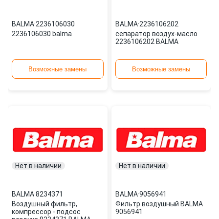
BALMA
·
2236106030
BALMA
·
2236106202
2236106030 balma
сепаратор воздух-масло
2236106202 BALMA
Возможные замены
Возможные замены
Нет в наличии
Нет в наличии
BALMA
·
8234371
BALMA
·
9056941
Воздушный фильтр,
Фильтр воздушный BALMA
компрессор - подсос
9056941