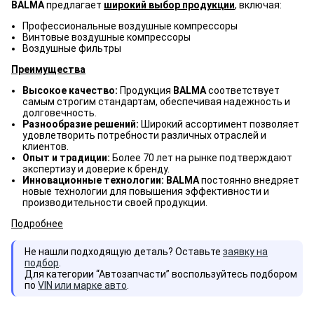
BALMA
предлагает
широкий выбор продукции
, включая:
Профессиональные воздушные компрессоры
Винтовые воздушные компрессоры
Воздушные фильтры
Преимущества
Высокое качество:
Продукция
BALMA
соответствует
самым строгим стандартам, обеспечивая надежность и
долговечность.
Разнообразие решений:
Широкий ассортимент позволяет
удовлетворить потребности различных отраслей и
клиентов.
Опыт и традиции:
Более 70 лет на рынке подтверждают
экспертизу и доверие к бренду.
Инновационные технологии: BALMA
постоянно внедряет
новые технологии для повышения эффективности и
производительности своей продукции.
Подробнее
Не нашли подходящую деталь? Оставьте
заявку на
подбор
.
Для категории “Автозапчасти” воспользуйтесь подбором
по
VIN или марке авто
.