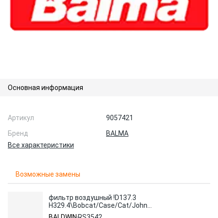
Основная информация
Артикул
9057421
Бренд
BALMA
Все характеристики
Возможные замены
фильтр воздушный !D137.3
H329.4\Bobcat/Case/Cat/John
Deere/Landini/Massey Ferguson/Volvo
BALDWIN
RS3542