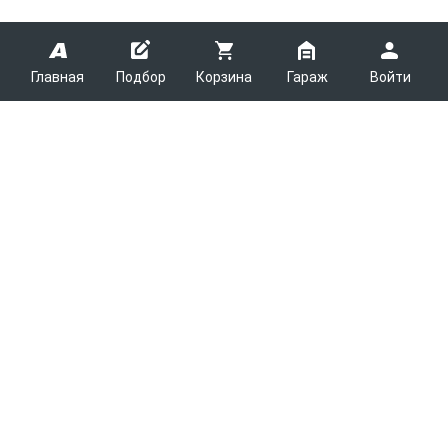
Главная
Подбор
Корзина
Гараж
Войти
ARMTEK
О Компании
Покупателям
Контакты
Как сделать заказ
Партнерам
Новости
Доставка
Поставщикам
Каталоги
Вакансии
Способы оплаты
Арендодателям