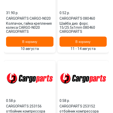
31.90 p.
0.52 p.
CARGOPARTS
·
CARGO-N020
CARGOPARTS
·
080460
Колпачок, гайка крепления
Шайба диз. форс.
колеса CARGO-N020
15/25.5x1mm 080460
CARGOPARTS
CARGOPARTS
В корзину
В корзину
10 августа
11 - 14 августа
0.58 p.
0.58 p.
CARGOPARTS
·
253156
CARGOPARTS
·
253152
отбойник компрессора
отбойник компрессора