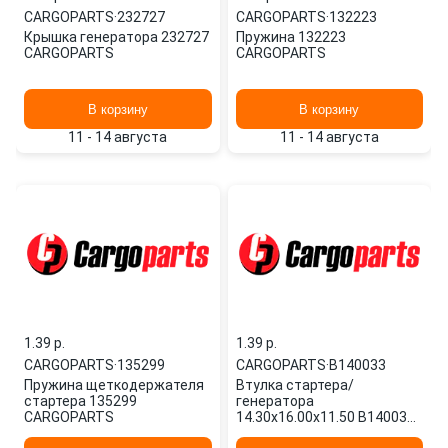
CARGOPARTS
·
232727
CARGOPARTS
·
132223
Крышка генератора 232727
Пружина 132223
CARGOPARTS
CARGOPARTS
В корзину
В корзину
11 - 14 августа
11 - 14 августа
1.39 p.
1.39 p.
CARGOPARTS
·
135299
CARGOPARTS
·
B140033
Пружина щеткодержателя
Втулка стартера/
стартера 135299
генератора
CARGOPARTS
14.30x16.00x11.50 B140033
CARGOPARTS