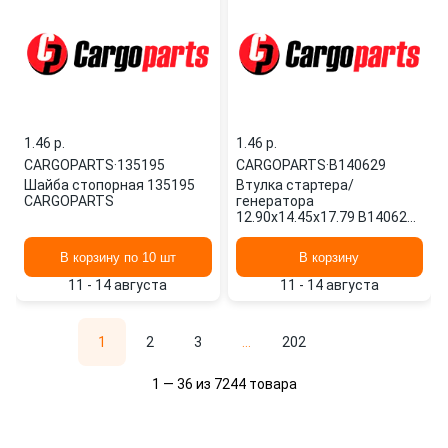
1.46 p.
1.46 p.
CARGOPARTS
·
135195
CARGOPARTS
·
B140629
Шайба стопорная 135195
Втулка стартера/
CARGOPARTS
генератора
12.90x14.45x17.79 B140629
CARGOPARTS
В корзину по 10 шт
В корзину
11 - 14 августа
11 - 14 августа
1
2
3
...
202
1 — 36 из 7244 товара