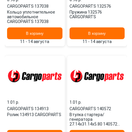
CARGOPARTS
·
137038
CARGOPARTS
·
132576
Кольцо уплотнительное
Пружина 132576
автомобильное
CARGOPARTS
CARGOPARTS 137038
В корзину
В корзину
11 - 14 августа
11 - 14 августа
1.01 p.
1.01 p.
CARGOPARTS
·
134913
CARGOPARTS
·
140572
Ролик 134913 CARGOPARTS
Втулка стартера/
генератора
27.14x31.14x5.80 140572
CARGOPARTS