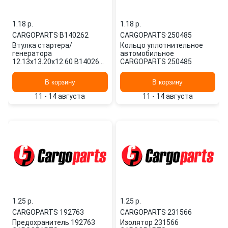
1.18 p.
1.18 p.
CARGOPARTS
·
B140262
CARGOPARTS
·
250485
Втулка стартера/
Кольцо уплотнительное
генератора
автомобильное
12.13x13.20x12.60 B140262
CARGOPARTS 250485
CARGOPARTS
В корзину
В корзину
11 - 14 августа
11 - 14 августа
1.25 p.
1.25 p.
CARGOPARTS
·
192763
CARGOPARTS
·
231566
Предохранитель 192763
Изолятор 231566