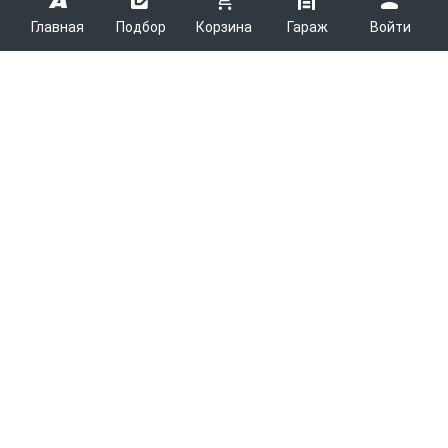
Главная
Подбор
Корзина
Гараж
Войти
ARMTEK
О Компании
Покупателям
Контакты
Как сделать заказ
Партнерам
Новости
Доставка
Поставщикам
Каталоги
Вакансии
Способы оплаты
Арендодателям
Легковые запчасти
7600
Благотворительность
Возврат
Услуги логистики
Грузовые запчасти