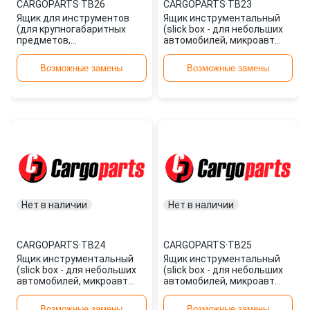
CARGOPARTS
·
TB26
CARGOPARTS
·
TB23
Ящик для инструментов
Ящик инструментальный
(для крупногабаритных
(slick box - для небольших
предметов,
автомобилей, микроавт
1100x450x490mm) TB26
TB23 CARGOPARTS
CARGOPARTS
Возможные замены
Возможные замены
Нет в наличии
Нет в наличии
CARGOPARTS
·
TB24
CARGOPARTS
·
TB25
Ящик инструментальный
Ящик инструментальный
(slick box - для небольших
(slick box - для небольших
автомобилей, микроавт
автомобилей, микроавт
TB24 CARGOPARTS
TB25 CARGOPARTS
Возможные замены
Возможные замены