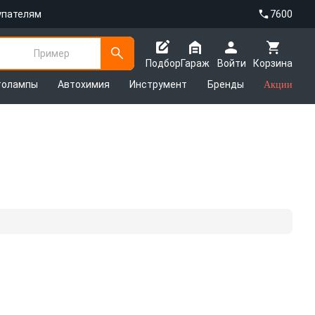
упателям
7600
Пример
Подбор
Гараж
Войти
Корзина
толампы
Автохимия
Инструмент
Бренды
Акции