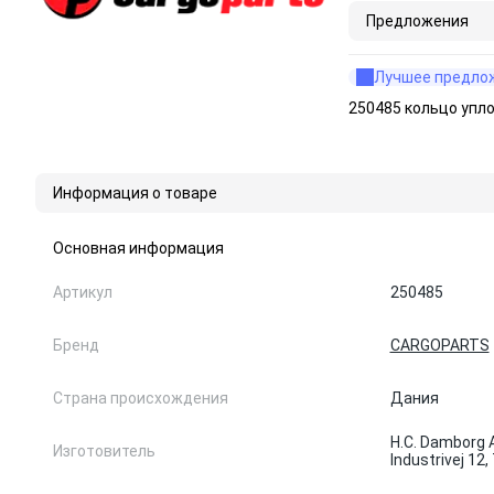
Предложения
Лучшее предло
250485 кольцо упл
Информация о товаре
Основная информация
Артикул
250485
Бренд
CARGOPARTS
Страна происхождения
Дания
H.C. Damborg A
Изготовитель
Industrivej 12