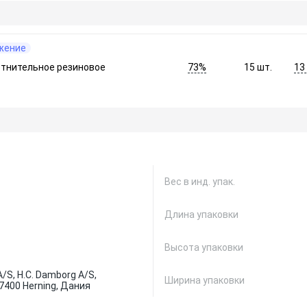
жение
73%
13
отнительное резиновое
15
шт.
Вес в инд. упак.
Длина упаковки
Высота упаковки
/S, H.C. Damborg A/S,
Ширина упаковки
, 7400 Herning, Дания