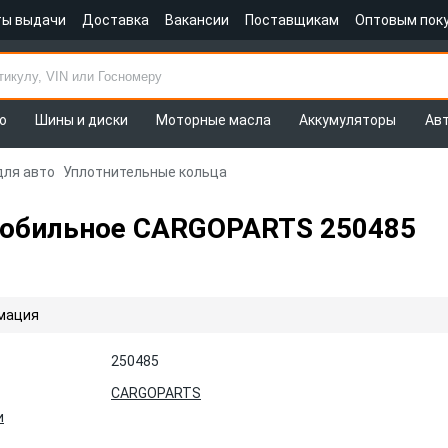
ты выдачи
Доставка
Вакансии
Поставщикам
Оптовым пок
о
Шины и диски
Моторные масла
Аккумуляторы
Ав
для авто
Уплотнительные кольца
мобильное CARGOPARTS 250485
мация
250485
CARGOPARTS
и