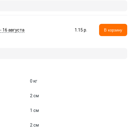
 - 16 августа
1.15 p.
В корзину
0 кг
2 см
1 см
2 см