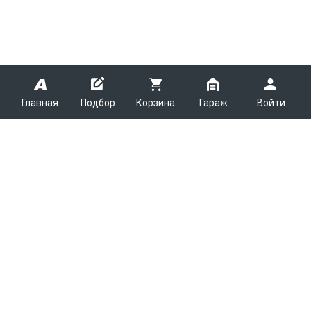
Главная
Подбор
Корзина
Гараж
Войти
ARMTEK
О Компании
Покупателям
Контакты
Как сделать заказ
Партнерам