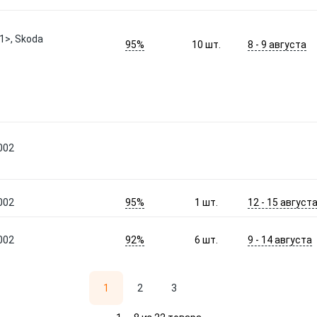
1>, Skoda
95%
8 - 9 августа
10
шт.
002
95%
12 - 15 август
002
1
шт.
92%
9 - 14 августа
002
6
шт.
1
2
3