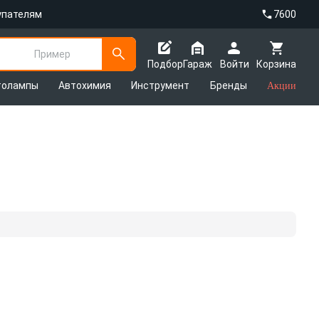
упателям
7600
Пример
Подбор
Гараж
Войти
Корзина
толампы
Автохимия
Инструмент
Бренды
Акции