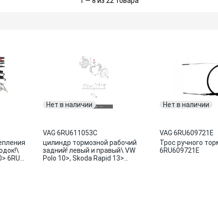
1 — 8 из 22 товара
Нет в наличии
Нет в наличии
VAG
·
6RU611053C
VAG
·
6RU609721E
епления
цилиндр тормозной рабочий
Трос ручного тор
одок!\
задний! левый и правый\ VW
6RU609721E
0> 6RU
Polo 10>, Skoda Rapid 13>
6RU611053C VAG