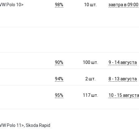
98%
завтра в 09:00
VW Polo 10>
10
шт.
90%
9 - 14 августа
100
шт.
94%
8 - 13 августа
2
шт.
95%
10 - 15 август
117
шт.
W Polo 11>, Skoda Rapid