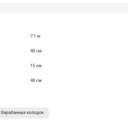
7.1 кг
40 см
15 см
40 см
 барабанных колодок