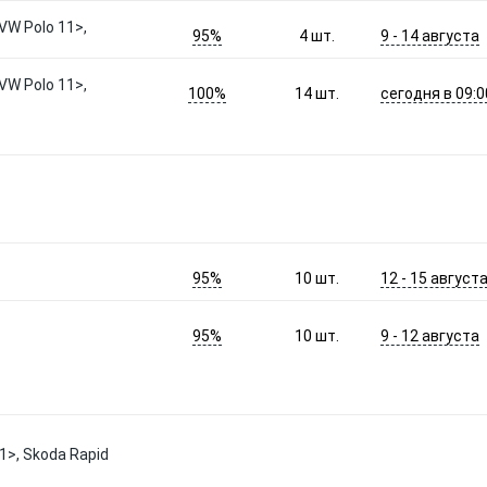
W Polo 11>,
95%
9 - 14 августа
4
шт.
W Polo 11>,
100%
сегодня в 09:0
14
шт.
95%
12 - 15 август
10
шт.
95%
9 - 12 августа
10
шт.
1>, Skoda Rapid