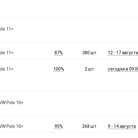
lo 11>
87%
12 - 17 август
lo 11>
380
шт.
100%
сегодня в 09:0
lo 11>
2
шт.
VW Polo 10>
95%
9 - 14 августа
VW Polo 10>
268
шт.