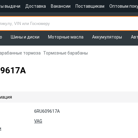
ты выдачи
Доставка
Вакансии
Поставщикам
Оптовым пок
о
Шины и диски
Моторные масла
Аккумуляторы
Ав
арабанные тормоза
Тормозные барабаны
09617A
мация
6RU609617A
VAG
и