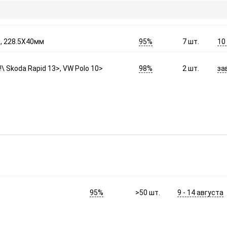
95%
10
, 228.5Х40мм
7
шт.
98%
за
\ Skoda Rapid 13>, VW Polo 10>
2
шт.
95%
9 - 14 августа
>50
шт.