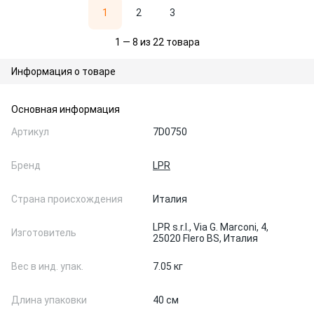
1
2
3
1 — 8 из 22 товара
Информация о товаре
Основная информация
Артикул
7D0750
Бренд
LPR
Страна происхождения
Италия
LPR s.r.l., Via G. Marconi, 4,
Изготовитель
25020 Flero BS, Италия
Вес в инд. упак.
7.05 кг
Длина упаковки
40 см