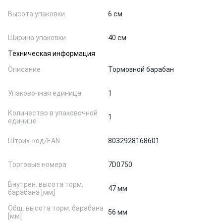
Высота упаковки
6 см
Ширина упаковки
40 см
Техническая информация
Описание
Тормозной барабан
Упаковочная единица
1
Количество в упаковочной
1
единице
Штрих-код/EAN
8032928168601
Торговые номера
7D0750
Внутрен. высота торм.
47 мм
барабана [мм]
Общ. высота торм. барабана
56 мм
[мм]