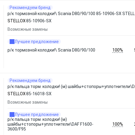
Рекомендуем бренд
р/к тормозной колодки!\ Scania D80/90/100 85-10906-SX STEL
STELLOX
85-10906-SX
Возможные замены
Лучшее предложение
100%
р/к тормозной колодки!\ Scania D80/90/100
Рекомендуем бренд
р/к пальца торм. колодки! (м) шайбы+стопоры+уплотнители\D
STELLOX
85-16018-SX
Возможные замены
Лучшее предложение
р/к пальца торм. колодки! (м)
100%
шайбы+стопоры+уплотнители\DAF F1600-
3600/F95