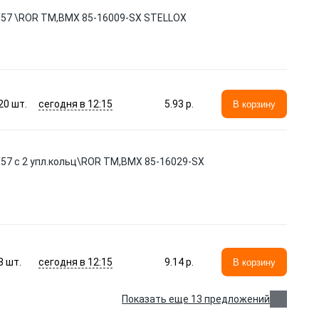
36/57 \ROR TM,BMX 85-16009-SX STELLOX
сегодня в 12:15
20
шт.
5.93 p.
В корзину
6/57 с 2 упл.кольц\ROR TM,BMX 85-16029-SX
сегодня в 12:15
8
шт.
9.14 p.
В корзину
Показать еще 13 предложений