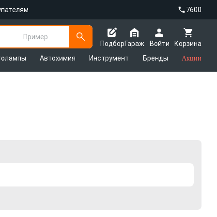
упателям
7600
Пример
Подбор
Гараж
Войти
Корзина
толампы
Автохимия
Инструмент
Бренды
Акции