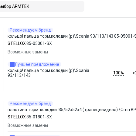
Выбор ARMTEK
Рекомендуем бренд
кольцо! пальца торм.колодки (р)\Scania 93/113/143 85-05001
STELLOX
85-05001-SX
Возможные замены
Лучшее предложение
кольцо! пальца торм.колодки (р)\Scania
100%
>
93/113/143
Рекомендуем бренд
пластина торм. колодки !35/52x52x4 (трапецевидная) \Omn B
STELLOX
85-01801-SX
Возможные замены