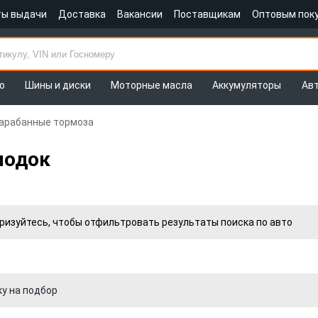
ты выдачи
Доставка
Вакансии
Поставщикам
Оптовым пок
о
Шины и диски
Моторные масла
Аккумуляторы
Ав
арабанные тормоза
лодок
оризуйтесь, чтобы отфильтровать результаты поиска по авто
ку на подбор