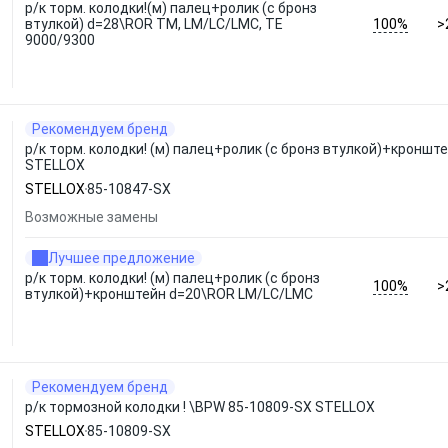
р/к торм. колодки!(м) палец+ролик (с бронз
100%
втулкой) d=28\ROR TM, LM/LC/LMC, TE
>
9000/9300
Рекомендуем бренд
р/к торм. колодки! (м) палец+ролик (с бронз втулкой)+кронш
STELLOX
STELLOX
85-10847-SX
Возможные замены
Лучшее предложение
р/к торм. колодки! (м) палец+ролик (с бронз
100%
>
втулкой)+кронштейн d=20\ROR LM/LC/LMC
Рекомендуем бренд
р/к тормозной колодки ! \BPW 85-10809-SX STELLOX
STELLOX
85-10809-SX