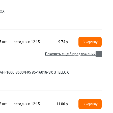
LOX
сегодня в 12:15
5
шт.
9.74 p.
В корзину
Показать еще 5 предложений
AF F1600-3600/F95 85-16018-SX STELLOX
сегодня в 12:15
2
шт.
11.06 p.
В корзину