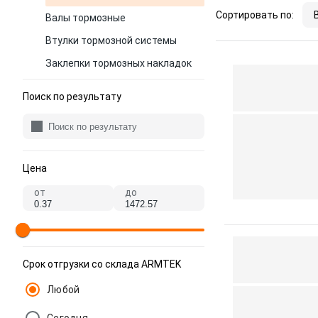
Сортировать по:
Валы тормозные
Втулки тормозной системы
Заклепки тормозных накладок
Накладки тормозные
Поиск по результату
барабанные
Пружины барабанных колодок
Пылезащитные щитки тормозов
Ремкомплекты тормозного вала
Цена
Трещетки тормозные
от
до
Тормозные барабаны
Тормозные колодки барабанные
Тросы ручника
Срок отгрузки со склада ARMTEK
Любой