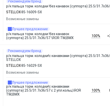
Рекомендуем бренд
р/к пальца торм. колодки !без канавок (суппорта) 25.5/31.7x
STELLOX
85-16009-SX
Возможные замены
Лучшее предложение
р/к пальца торм. колодки !без канавок
100%
>
(суппорта) 25.5/31.7x36/57 \ROR TM,BMX
Рекомендуем бренд
р/к пальца торм. колодки!с канавками (суппорта) 25.5/31.7x3
STELLOX
STELLOX
85-16029-SX
Возможные замены
Лучшее предложение
р/к пальца торм. колодки!с канавками
100%
(суппорта) 25.5/31.7x36/57 с 2 упл.кольц\ROR
TM,BMX