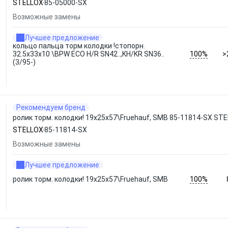
STELLOX
85-05000-SX
Возможные замены
Лучшее предложение
кольцо пальца торм колодки !стопорн.
100%
32.5x33x10 \BPW ECO H/R SN42..,KH/KR SN36..
>
(3/95-)
Рекомендуем бренд
ролик торм. колодки! 19x25x57\Fruehauf, SMB 85-11814-SX ST
STELLOX
85-11814-SX
Возможные замены
Лучшее предложение
100%
ролик торм. колодки! 19x25x57\Fruehauf, SMB