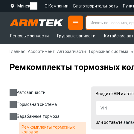
Минск
О Компании
Благотворительность
Пунк
Легковые запчасти
Грузовые запчасти
Китайские авт
Главная
Ассортимент
Автозапчасти
Тормозная система
Б
Ремкомплекты тормозных ко
Автозапчасти
Введите VIN и авт
Тормозная система
Барабанные тормоза
или оставьте
заяв
Ремкомплекты тормозных
колодок