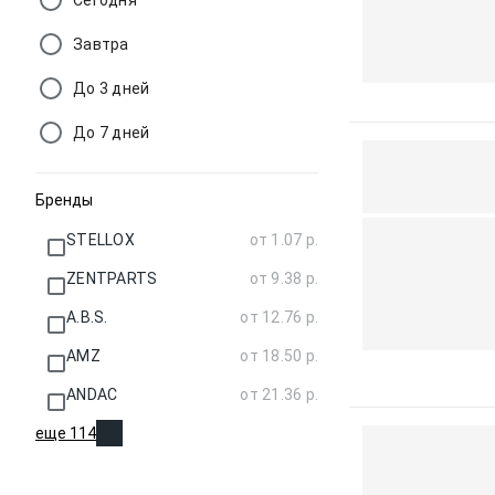
Сегодня
Завтра
До 3 дней
До 7 дней
Бренды
STELLOX
от 1.07 р.
ZENTPARTS
от 9.38 р.
A.B.S.
от 12.76 р.
AMZ
от 18.50 р.
ANDAC
от 21.36 р.
еще 114