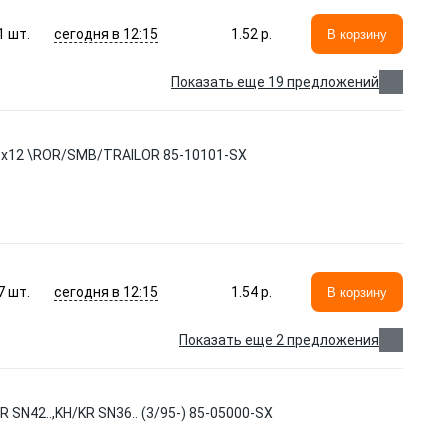
сегодня в 12:15
1
шт.
1.52 p.
В корзину
Показать еще 19 предложений
 1x12 \ROR/SMB/TRAILOR 85-10101-SX
сегодня в 12:15
7
шт.
1.54 p.
В корзину
Показать еще 2 предложения
 SN42..,KH/KR SN36.. (3/95-) 85-05000-SX