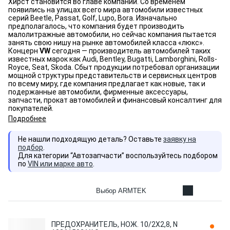
Хирст становится во главе компании. Cо временем
появились на улицах всего мира автомобили известных
серий Beetle, Passat, Golf, Lupo, Bora. Изначально
предполагалось, что компания будет производить
малолитражные автомобили, но сейчас компания пытается
занять свою нишу на рынке автомобилей класса «люкс».
Концерн
VW
сегодня — производитель автомобилей таких
известных марок как Audi, Bentley, Bugatti, Lamborghini, Rolls-
Royce, Seat, Skoda. Сбыт продукции потребовал организации
мощной структуры представительств и сервисных центров
по всему миру, где компания предлагает как новые, так и
подержанные автомобили, фирменные аксессуары,
запчасти, прокат автомобилей и финансовый консалтинг для
покупателей.
Подробнее
Не нашли подходящую деталь? Оставьте
заявку на
подбор
.
Для категории “Автозапчасти” воспользуйтесь подбором
по
VIN или марке авто
.
Выбор ARMTEK
ПРЕДОХРАНИТЕЛЬ, НОЖ. 10/2X2,8, N