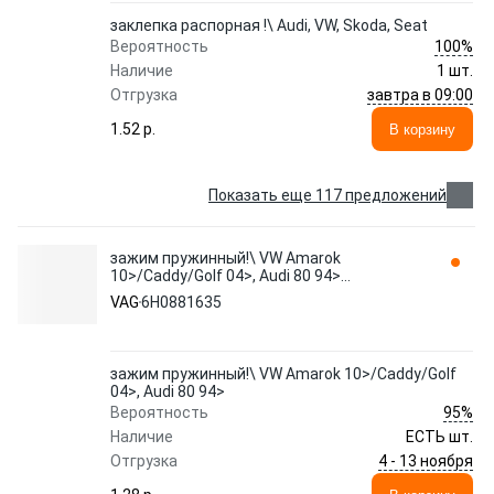
заклепка распорная !\ Audi, VW, Skoda, Seat
100%
Вероятность
Наличие
1 шт.
завтра в 09:00
Отгрузка
1.52 p.
В корзину
Показать еще 117 предложений
зажим пружинный!\ VW Amarok
10>/Caddy/Golf 04>, Audi 80 94>
6H0881635 VAG
VAG
6H0881635
зажим пружинный!\ VW Amarok 10>/Caddy/Golf
04>, Audi 80 94>
95%
Вероятность
Наличие
ЕСТЬ шт.
4 - 13 ноября
Отгрузка