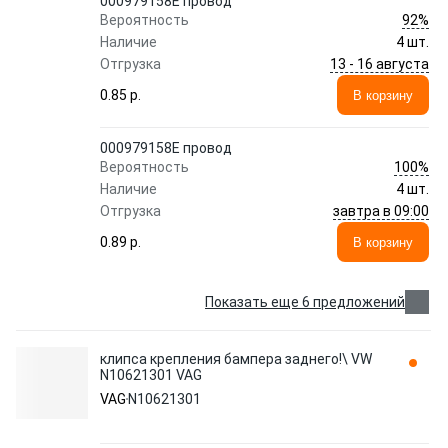
000979158E провод
92%
Вероятность
Наличие
4 шт.
13 - 16 августа
Отгрузка
0.85 p.
В корзину
000979158E провод
100%
Вероятность
Наличие
4 шт.
завтра в 09:00
Отгрузка
0.89 p.
В корзину
Показать еще 6 предложений
клипса крепления бампера заднего!\ VW
N10621301 VAG
VAG
N10621301