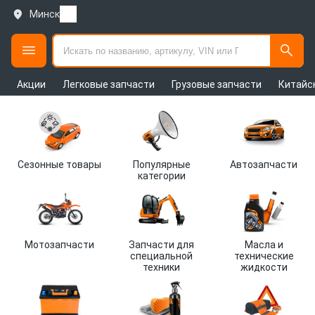
Минск
Акции
Легковые запчасти
Грузовые запчасти
Китайс
Каталог
автозапчастей
ARMTEK
Сезонные товары
Популярные
Автозапчасти
категории
Беларусь
Мотозапчасти
Запчасти для
Масла и
специальной
технические
техники
жидкости