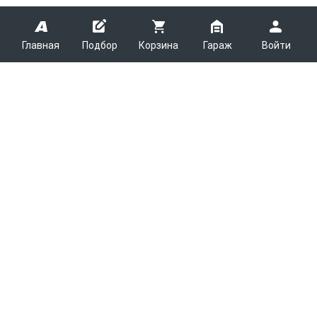
Главная
Подбор
Корзина
Гараж
Войти
ARMTEK
О Компании
Покупателям
Контакты
Как сделать заказ
Партнерам
Новости
Доставка
Поставщикам
Каталоги
Вакансии
Способы оплаты
Арендодателям
Легковые запчасти