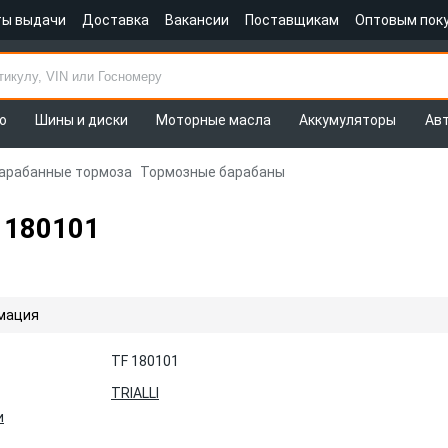
ты выдачи
Доставка
Вакансии
Поставщикам
Оптовым пок
о
Шины и диски
Моторные масла
Аккумуляторы
Ав
арабанные тормоза
Тормозные барабаны
 180101
мация
TF 180101
TRIALLI
и