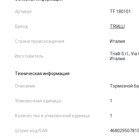
Артикул
TF 180101
Бренд
TRIALLI
Страна происхождения
Италия
Trialli S.r.l., V
Изготовитель
Италия
Техническая информация
Описание
Тормозной ба
Упаковочная единица
1
Количество в упаковочной единице
1
Штрих-код/EAN
46802950781