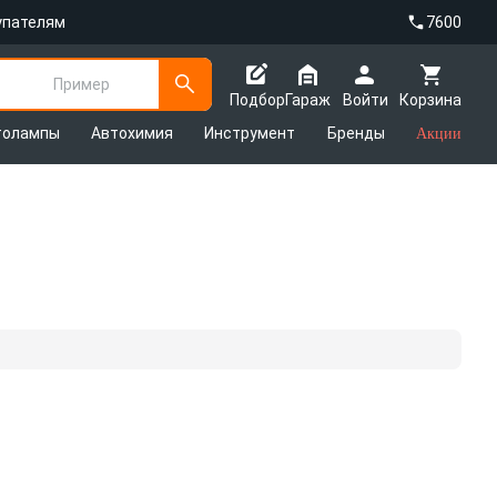
упателям
7600
Пример
Подбор
Гараж
Войти
Корзина
толампы
Автохимия
Инструмент
Бренды
Акции