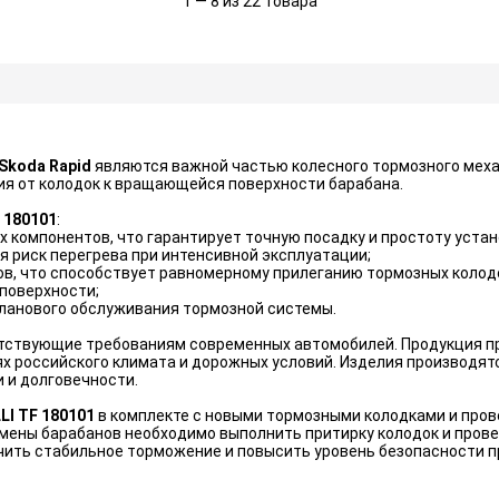
1 — 8 из 22 товара
 Skoda Rapid
являются важной частью колесного тормозного мех
ия от колодок к вращающейся поверхности барабана.
 180101
:
компонентов, что гарантирует точную посадку и простоту устан
 риск перегрева при интенсивной эксплуатации;
в, что способствует равномерному прилеганию тормозных колодо
 поверхности;
планового обслуживания тормозной системы.
тствующие требованиям современных автомобилей. Продукция пр
ях российского климата и дорожных условий. Изделия производят
 и долговечности.
LI TF 180101
в комплекте с новыми тормозными колодками и пров
амены барабанов необходимо выполнить притирку колодок и прове
чить стабильное торможение и повысить уровень безопасности п