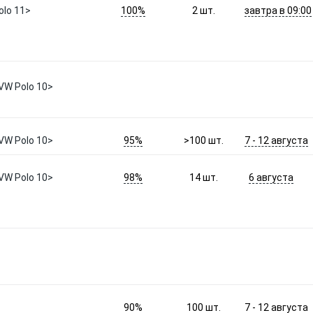
100%
завтра в 09:00
lo 11>
2
шт.
VW Polo 10>
95%
7 - 12 августа
VW Polo 10>
>100
шт.
98%
6 августа
VW Polo 10>
14
шт.
90%
7 - 12 августа
100
шт.