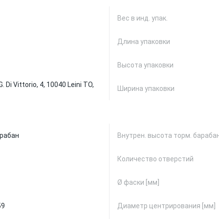
Вес в инд. упак.
Длина упаковки
Высота упаковки
ia G. Di Vittorio, 4, 10040 Leini TO,
Ширина упаковки
рабан
Внутрен. высота торм. барабан
Количество отверстий
Ø фаски [мм]
59
Диаметр центрирования [мм]