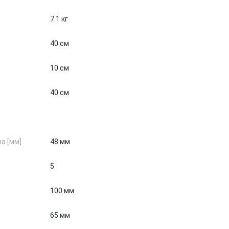
7.1 кг
40 см
10 см
40 см
а [мм]
48 мм
5
100 мм
65 мм