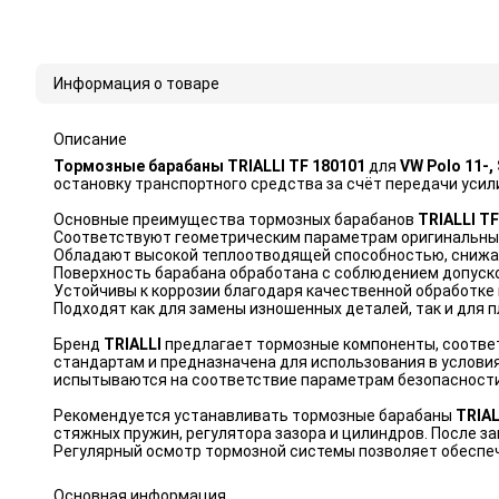
Информация о товаре
Описание
Тормозные барабаны TRIALLI TF 180101
для
VW Polo 11-,
остановку транспортного средства за счёт передачи усил
Основные преимущества тормозных барабанов
TRIALLI TF
Соответствуют геометрическим параметрам оригинальных 
Обладают высокой теплоотводящей способностью, снижая
Поверхность барабана обработана с соблюдением допуско
Устойчивы к коррозии благодаря качественной обработке
Подходят как для замены изношенных деталей, так и для 
Бренд
TRIALLI
предлагает тормозные компоненты, соотве
стандартам и предназначена для использования в услови
испытываются на соответствие параметрам безопасности
Рекомендуется устанавливать тормозные барабаны
TRIAL
стяжных пружин, регулятора зазора и цилиндров. После з
Регулярный осмотр тормозной системы позволяет обеспе
Основная информация