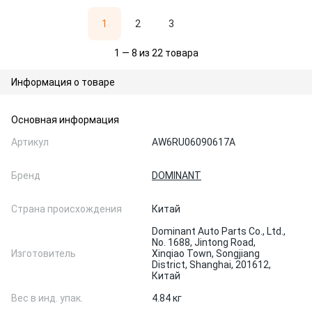
1
2
3
1 — 8 из 22 товара
Информация о товаре
Основная информация
Артикул
AW6RU06090617A
Бренд
DOMINANT
Страна происхождения
Китай
Dominant Auto Parts Co., Ltd.,
No. 1688, Jintong Road,
Изготовитель
Xinqiao Town, Songjiang
District, Shanghai, 201612,
Китай
Вес в инд. упак.
4.84 кг