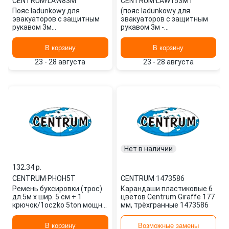
CENTRUM
·
LAW83M
CENTRUM
·
LAW153M1
Пояс ladunkowy для
(пояс ladunkowy для
эвакуаторов с защитным
эвакуаторов с защитным
рукавом 3м
рукавом 3м -
(трехточечный,3 п LAW83M
трехточечный, LAW153M1
CENTRUM
CENTRUM
В корзину
В корзину
23 - 28 августа
23 - 28 августа
Нет в наличии
132.34 p.
CENTRUM
·
PHOH5T
CENTRUM
·
1473586
Ремень буксировки (трос)
Карандаши пластиковые 6
дл.5м х шир. 5 см + 1
цветов Centrum Giraffe 177
крючок/1oczko 5ton мощн
мм, трёхгранные 1473586
PHOH5T CENTRUM
В корзину
Возможные замены