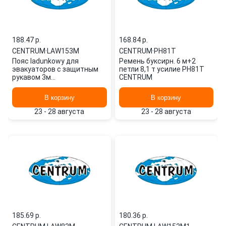
188.47 p.
168.84 p.
CENTRUM
·
LAW153M
CENTRUM
·
PH81T
Пояс ladunkowy для
Ремень буксирн. 6 м+2
эвакуаторов с защитным
петли 8,1 т усилие PH81T
рукавом 3м
CENTRUM
(трехточечный,2 к
LAW153M CENTRUM
В корзину
В корзину
23 - 28 августа
23 - 28 августа
185.69 p.
180.36 p.