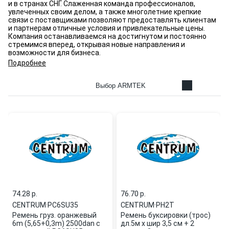
и в странах СНГ. Слаженная команда профессионалов,
увлеченных своим делом, а также многолетние крепкие
связи с поставщиками позволяют предоставлять клиентам
и партнерам отличные условия и привлекательные цены.
Компания останавливаемся на достигнутом и постоянно
стремимся вперед, открывая новые направления и
возможности для бизнеса.
Подробнее
Выбор ARMTEK
74.28 p.
76.70 p.
CENTRUM
·
PC6SU35
CENTRUM
·
PH2T
Ремень груз. оранжевый
Ремень буксировки (трос)
6m (5,65+0,3m) 2500dan с
дл.5м x шир 3,5 см + 2