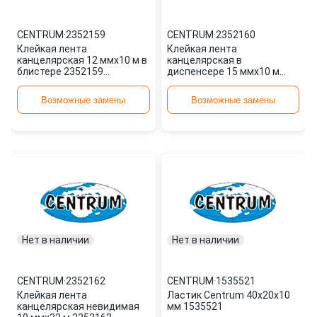
CENTRUM
·
2352159
CENTRUM
·
2352160
Клейкая лента
Клейкая лента
канцелярская 12 ммx10 м в
канцелярская в
блистере 2352159
диспенсере 15 ммx10 м
CENTRUM
2352160 CENTRUM
Возможные замены
Возможные замены
Нет в наличии
Нет в наличии
CENTRUM
·
2352162
CENTRUM
·
1535521
Клейкая лента
Ластик Centrum 40x20x10
канцелярская невидимая
мм 1535521