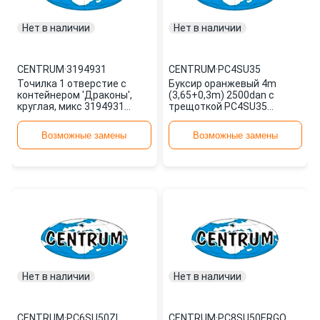
Нет в наличии
Нет в наличии
CENTRUM
·
3194931
CENTRUM
·
PC4SU35
Точилка 1 отверстие с
Буксир оранжевый 4m
контейнером 'Драконы',
(3,65+0,3m) 2500dan с
круглая, микс 3194931
трещоткой PC4SU35
CENTRUM
CENTRUM
Возможные замены
Возможные замены
Нет в наличии
Нет в наличии
CENTRUM
·
PC6SU50ZL
CENTRUM
·
PC8SU50ERGO