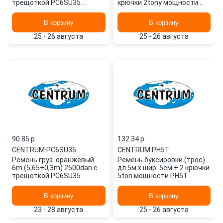
трещоткой PC6SU35
крючки 2tony мощности
CENTRUM
PH2T CENTRUM
В корзину
В корзину
25 - 26 августа
25 - 26 августа
90.85 p.
132.34 p.
CENTRUM
·
PC6SU35
CENTRUM
·
PH5T
Ремень груз. оранжевый
Ремень буксировки (трос)
6m (5,65+0,3m) 2500dan с
дл.5м х шир. 5см + 2 крючки
трещоткой PC6SU35
5ton мощности PH5T
CENTRUM
CENTRUM
В корзину
В корзину
23 - 28 августа
25 - 26 августа