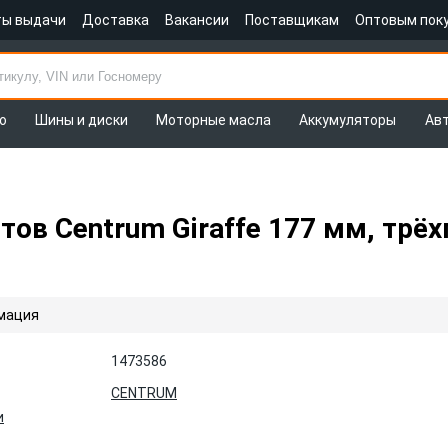
ты выдачи
Доставка
Вакансии
Поставщикам
Оптовым пок
о
Шины и диски
Моторные масла
Аккумуляторы
Ав
ов Centrum Giraffe 177 мм, трё
мация
1473586
CENTRUM
и