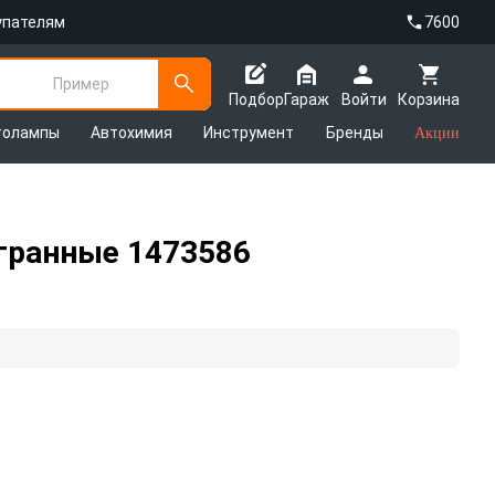
упателям
7600
Пример
Подбор
Гараж
Войти
Корзина
толампы
Автохимия
Инструмент
Бренды
Акции
хгранные 1473586