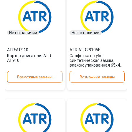
Нет в наличии
Нет в наличии
ATR
·
AT910
ATR
·
ATR28105E
Картер двигателя ATR
Салфетка в тубе
AT910
синтетическая замша,
влажноупакованная 65х43
AUC-01 A ATR28105E ATR
Возможные замены
Возможные замены