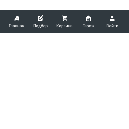
Главная
Подбор
Корзина
Гараж
Войти
ARMTEK
О Компании
Покупателям
Контакты
Как сделать заказ
Партнерам
Новости
Доставка
Поставщикам
Каталоги
Вакансии
Способы оплаты