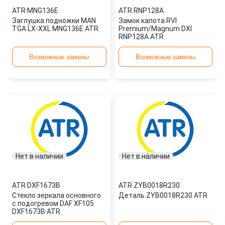
ATR
·
MNG136E
ATR
·
RNP128A
Заглушка подножки MAN
Замок капота RVI
TGA LX-XXL MNG136E ATR
Premium/Magnum DXI
RNP128A ATR
Возможные замены
Возможные замены
Нет в наличии
Нет в наличии
ATR
·
DXF1673B
ATR
·
ZYB0018R230
Стекло зеркала основного
Деталь ZYB0018R230 ATR
с подогревом DAF XF105
DXF1673B ATR