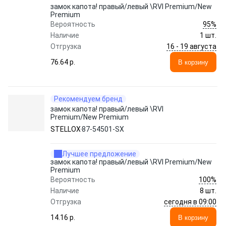
замок капота! правый/левый \RVI Premium/New
Premium
95%
Вероятность
Наличие
1 шт.
16 - 19 августа
Отгрузка
76.64 p.
В корзину
Рекомендуем бренд
замок капота! правый/левый \RVI
Premium/New Premium
STELLOX
87-54501-SX
Лучшее предложение
замок капота! правый/левый \RVI Premium/New
Premium
100%
Вероятность
Наличие
8 шт.
сегодня в 09:00
Отгрузка
14.16 p.
В корзину