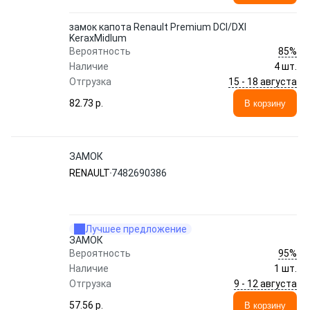
замок капота Renault Premium DCI/DXI
KeraxMidlum
85%
Вероятность
Наличие
4 шт.
15 - 18 августа
Отгрузка
82.73 p.
В корзину
ЗАМОК
RENAULT
7482690386
Лучшее предложение
ЗАМОК
95%
Вероятность
Наличие
1 шт.
9 - 12 августа
Отгрузка
57.56 p.
В корзину