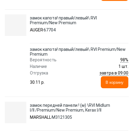
замок капота! правый/левый\ RVI
Premium/New Premium
AUGER
67704
замок капота! правый/левый\ RVI Premium/New
Premium
98%
Вероятность
Наличие
1 шт.
завтра в 09:00
Отгрузка
30.11 p.
В корзину
замок передней панели ! (м) \RVI Midlum
I/II /Premium/New Premium, Kerax I/II
MARSHALL
M3121305