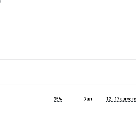
и
95%
12 - 17 август
3
шт.