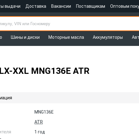
ты выдачи
Доставка
Вакансии
Поставщикам
Оптовым пок
о
Шины и диски
Моторные масла
Аккумуляторы
Ав
LX-XXL MNG136E ATR
мация
MNG136E
ATR
ителя
1 год