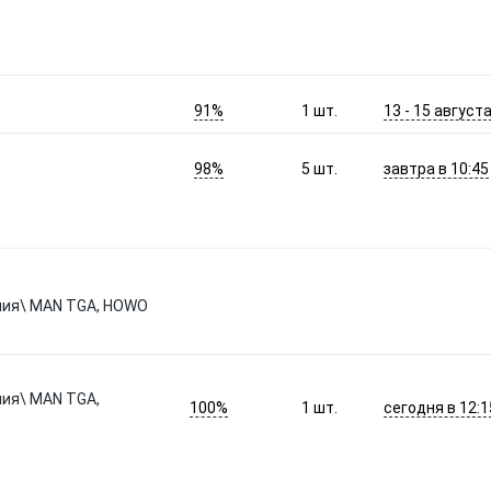
91%
13 - 15 август
1
шт.
98%
завтра в 10:45
5
шт.
ения\ MAN TGA, HOWO
ния\ MAN TGA,
100%
сегодня в 12:1
1
шт.