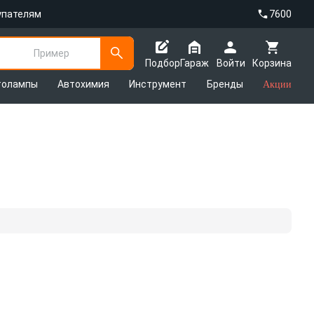
упателям
7600
Пример
Подбор
Гараж
Войти
Корзина
толампы
Автохимия
Инструмент
Бренды
Акции