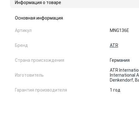
Информация о товаре
Основная информация
Артикул
MNG136E
Бренд
ATR
Страна происхождения
Германия
ATR Internatio
Изготовитель
International 
Denkendorf, 
Гарантия производителя
1 год