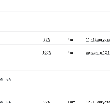
95%
11 - 12 август
4
шт.
100%
сегодня в 12:1
4
шт.
AN TGA
92%
12 - 15 август
AN TGA
1
шт.