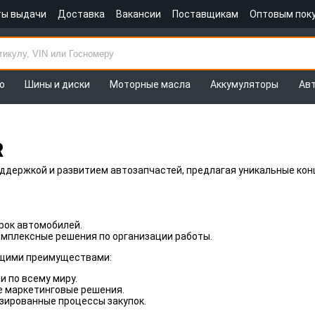
ты выдачи
Доставка
Вакансии
Поставщикам
Оптовым пок
о
Шины и диски
Моторные масла
Аккумуляторы
Ав
R
ддержкой и развитием автозапчастей, предлагая уникальные кон
рок автомобилей.
омплексные решения по организации работы.
щими преимуществами:
и по всему миру.
е маркетинговые решения.
зированные процессы закупок.