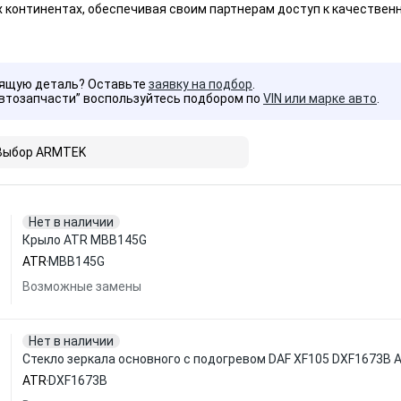
х континентах, обеспечивая своим партнерам доступ к качествен
дящую деталь? Оставьте
заявку на подбор
.
Автозапчасти” воспользуйтесь подбором по
VIN или марке авто
.
Выбор ARMTEK
Нет в наличии
Крыло ATR MBB145G
ATR
MBB145G
Возможные замены
Нет в наличии
Стекло зеркала основного с подогревом DAF XF105 DXF1673B 
ATR
DXF1673B