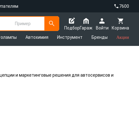
упателям
7600
Пример
Подбор
Гараж
Войти
Корзина
толампы
Автохимия
Инструмент
Бренды
Акции
цепции и маркетинговые решения для автосервисов и