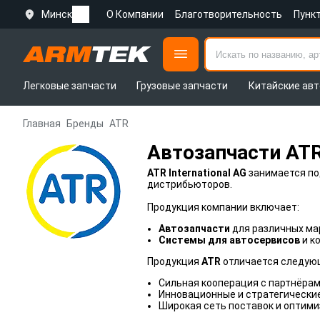
Минск
О Компании
Благотворительность
Пунк
Легковые запчасти
Грузовые запчасти
Китайские авт
Главная
Бренды
ATR
Автозапчасти AT
ATR International AG
занимается по
дистрибьюторов.
Продукция компании включает:
Автозапчасти
для различных ма
Системы для автосервисов
и к
Продукция
ATR
отличается следую
Сильная кооперация с партнёрам
Инновационные и стратегически
Широкая сеть поставок и оптими