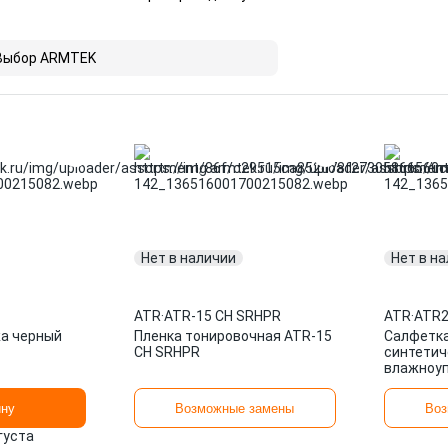
Выбор ARMTEK
Нет в наличии
Нет в н
ATR
·
ATR-15 CH SRHPR
ATR
·
ATR2
жа черный
Пленка тонировочная ATR-15
Салфетка
CH SRHPR
синтетич
влажноуп
AUC-01 A
ину
Возможные замены
Воз
вгуста