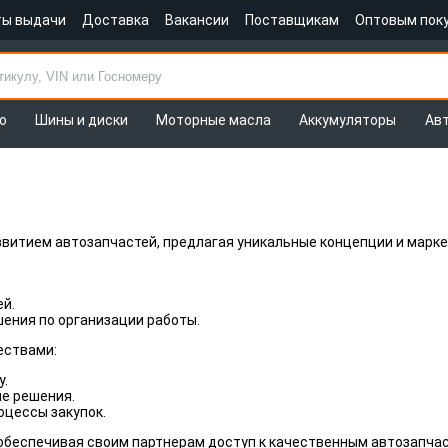
ты выдачи
Доставка
Вакансии
Поставщикам
Оптовым пок
о
Шины и диски
Моторные масла
Аккумуляторы
Ав
витием автозапчастей, предлагая уникальные концепции и марк
й.
ения по организации работы.
ествами:
у.
е решения.
оцессы закупок.
 обеспечивая своим партнерам доступ к качественным автозапчас