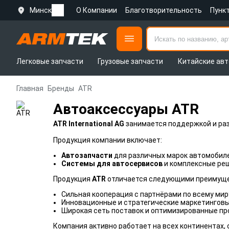
Минск
О Компании
Благотворительность
Пунк
Легковые запчасти
Грузовые запчасти
Китайские авт
Главная
Бренды
ATR
Автоаксессуары ATR
ATR International AG
занимается поддержкой и раз
Продукция компании включает:
Автозапчасти
для различных марок автомобиле
Системы для автосервисов
и комплексные реш
Продукция
ATR
отличается следующими преимущ
Сильная кооперация с партнёрами по всему мир
Инновационные и стратегические маркетинговы
Широкая сеть поставок и оптимизированные пр
Компания активно работает на всех континентах,