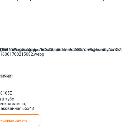
аличии
8105E
 в тубе
еская замша,
акованная 65х43
 ATR28105E ATR
можные замены