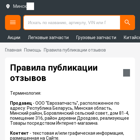
Минск
Акции
Легковые запчасти
Грузовые запчасти
Китайс
Главная
Помощь
Правила публикации отзывов
Правила публикации
Покупателям
отзывов
Правовая информация
Терминология:
Договор-оферта
Продавец
- ООО “Еврозапчасть”, расположенное по
Программа лояльности
адресу: Республика Беларусь, Минская область,
Политика в отношении обработки файлов cookie
Минский район, Боровлянский сельский совет, дом 81-4,
для сайта https://parts.armtek.by
помещение 316, район деревни Дроздово, реализующее
Товары посредством Интернет-магазина.
Политика обработки персональных данных
Политика обработки файлов cookie
Контент
- текстовая и/или графическая информация,
https://armtek.by/
размещенная на Сайте.