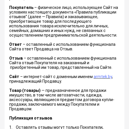
Правила публикации отзывов
Покупатель
– физическое лицо, использующее Сайт на
Политика видеонаблюдения
условиях настоящего документа «Правила публикации
Подача электронных обращений (обращений в
отзывов” (далее — Правила) и заказывающее,
электронной форме)
приобретающее товар для последующего
использования товара исключительно для личных,
семейных, домашних и иных нужд, не связанных с
осуществлением предпринимательской деятельности.
Ответ
– оставленный с использованием функционала
Сайта ответ Продавца на Отзыв.
Отзыв
– оставленный с использованием функционала
Сайта отзыв Покупателя на заказанный и
приобретенный им товар, представленный на Сайте.
Сайт
– интернет-сайт с доменным именем
armtek.by
,
принадлежащий Продавцу.
Товар (товары)
— предназначенное для продажи
имущество, в том числе автозапчасти, одежда,
аксессуары, являющиеся предметом договора купли-
продажи, заключаемого между Покупателем и
Продавцом.
Публикация отзывов
1. Оставлять отзывы могут только Покупатели,