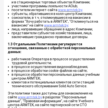
и в стационарных торговых объектах Компании;
участники программы лояльности AClub;
посетители интернет-сайта
www.armtek.by;
субъекты, обратившиеся в колл-центр Компании;
соискатели, в т.ч. откликнувшиеся на вакансии в
формах "Хочу работать в ARMTEK", "Откликнуться на
вакансию" на сайте
www.armtek.by;
лица, направившие обращение в адрес Компании;
представители субъектов хозяйствования, лица,
заключившие гражданско-правовые договоры.
1.3 Отдельными Политиками регулируются
отношения, связанные с обработкой персональных
данных:
работников Оператора в процессе осуществления
трудовой деятельности;
в процессе осуществления видеонаблюдения;
в процессе обработки cookie-файлов на cайте;
в процессе обработки персональных данных учебным
центром ARMTEK;
клиентов и потенциальных клиентов сети станций
технического обслуживания Solid Auto Servicе.
Эти политики также доступны для ознакомления на
сайте
www.armtek.by
в разделах "Персональные
данные", "Правовая информация", на сайте Учебного
центра ARMTEK, на сайте партнерской сети СТО