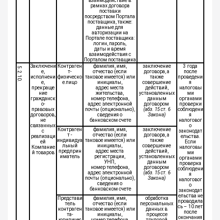
взаимодействие в
рамках договора
поставки
посредством Портала
поставщика, также:
данные для
авторизации на
Портале поставщика:
логин, пароль,
даты и время
взаимодействия с
Порталом поставщика
Заключени
Контраген
фамилия, имя,
заключение
3 года
5.2.10.
е,
т-
отчество (если
договора, а
после
исполнени
физическо
таковое имеется) или
также
проведени
е,
е лицо
инициалы,
совершение
я
прекраще
адрес места
действий,
налоговы
ние
жительства,
установленных
ми
гражданск
номер телефона,
данным
органами
о-
адрес электронной
договором
проверки
правовых
почты (опционально),
(абз. 15 ст. 6
соблюдени
договоров,
сведения о
Закона)
я
не
банковском счете
налоговог
связанных
о
Контраген
фамилия, имя,
заключение
с
законодат
т -
отчество (если
договора, а
реализаци
ельства.
индивидуа
таковое имеется) или
также
ей
Если
льный
инициалы,
совершение
Компание
налоговы
предприн
адрес места
действий,
й товаров
ми
иматель
регистрации,
установленных
органами
УНП,
данным
проверка
номер телефона,
договором
соблюдени
адрес электронной
(абз. 15 ст. 6
я
почты (опционально),
Закона)
налоговог
сведения о
о
банковском счете
законодат
ельства не
Представи
фамилия, имя,
обработка
проводила
тель
отчество (если
персональных
сь – 10 лет
контраген
таковое имеется) или
данных в
после
та-
инициалы,
процессе
окончания
юридичес
номер телефона,
трудовой