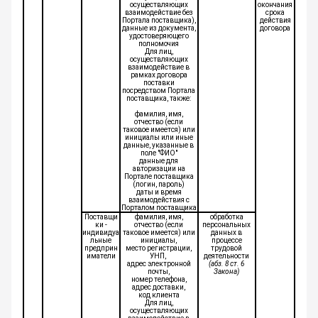
осуществляющих
окончания
взаимодействие без
срока
Портала поставщика),
действия
данные из документа,
договора
удостоверяющего
полномочия
Для лиц,
осуществляющих
взаимодействие в
рамках договора
поставки
посредством Портала
поставщика, также:
фамилия, имя,
отчество (если
таковое имеется) или
инициалы или иные
данные, указанные в
поле "ФИО"
данные для
авторизации на
Портале поставщика
(логин, пароль)
даты и время
взаимодействия с
Порталом поставщика
Поставщи
фамилия, имя,
обработка
ки -
отчество (если
персональных
индивидуа
таковое имеется) или
данных в
льные
инициалы,
процессе
предприн
место регистрации,
трудовой
иматели
УНП,
деятельности
адрес электронной
(абз. 8 ст. 6
почты,
Закона)
номер телефона,
адрес доставки,
код клиента
Для лиц,
осуществляющих