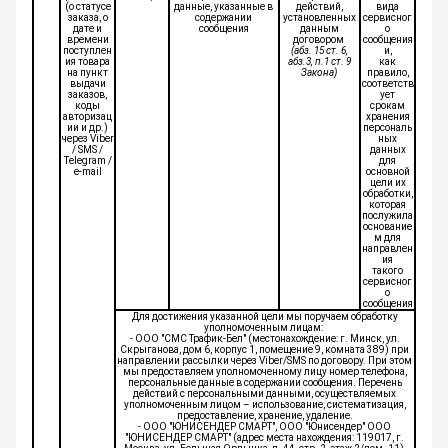
(о статусе
данные, указанные в
действий,
вида
заказа, о
содержании
установленных
сервисног
дате и
сообщения
данным
о
времени
договором
сообщения
поступлен
(абз. 15 ст. 6,
и,
ия товара
абз.3, п.1 ст. 9
как
на пункт
Закона)
правило,
выдачи
соответств
заказов,
ует
коды
срокам
авторизац
хранения
ии и др.)
персональ
через Viber
ных
/ SMS /
данных
Telegram /
для
e-mail
основной
цели их
обработки,
которая
послужила
основание
м для
направлен
ия
такого
сервисног
о
сообщения
Для достижения указанной цели мы поручаем обработку
уполномоченным лицам:
- ООО "СМС Трафик-Бел" (местонахождение: г. Минск, ул.
Скрыганова, дом 6, корпус 1, помещение 9, комната 389) при
направлении рассылки через Viber/SMS по договору. При этом
мы предоставляем уполномоченному лицу номер телефона,
персональные данные в содержании сообщения. Перечень
действий с персональными данными, осуществляемых
уполномоченным лицом – использование, систематизация,
предоставление, хранение, удаление.
- ООО "ЮНИСЕНДЕР СМАРТ", ООО "Юнисендер" ООО
"ЮНИСЕНДЕР СМАРТ" (адрес места нахождения: 119017, г.