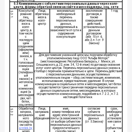
5.3 Коммуникации с субъектами персональных данных через колл-
центр, формы обратной связи на сайте и мессенджеры, соц. сети
Консульти
Лица,
минимально
заключение
1 год
5.3.1.
рование
обративш
необходимый
договора, а
лиц,
иеся в
перечень
также
обративш
колл-
персональных
совершение
ихся в
центр
данных,
действий,
колл-
определяемый в
установленных
центр, в
зависимости от сути и
данным
том числе
содержания
договором
с
консультации
(абз. 15 ст. 6,
последую
абз.3, п.1 ст. 9
щим
Закона)
созданием
(оформлен
ием)
Для достижения указанной цели мы поручаем обработку
заказа, в
уполномоченному лицу ООО "Альфа Моторс"
т.ч.
(местонахождение: Республика Беларусь, г. Минск, ул.
голосовые
Ольшевского, д.22, ком. 34, 12-й этаж) по договору оказания
коммуник
услуг колл-центра. Перечень персональных данных указан в
ации
столбце с перечнем применительно к цели. Перечень действий
(телефонн
с персональными данными, осуществляемых
ый
уполномоченным лицом – сбор, систематизация, изменение,
звонок) и
использование, предоставление, удаление. В случае
неголосов
коммуникации в социальных сетях и мессенджерах, чат-ботах
ые
осуществляется трансграничная передача персональных
коммуник
данных социальным сетям, мессенджерам, в которых
ации (в
осуществляется коммуникация, подробнее в п.7.2.2., п.7.2.
мессендже
настоящей Политики.
рах, чат-
ботах,
соц.сетях)
Обработка
Лица,
имя,
согласие
срок,
5.3.2.
запроса,
направив
номер телефона или
субъекта
необходим
направлен
шие
адрес электронной
персональных
ый для
ного
обращения
почты (в зависимости
данных
установле
посредств
от выбора субъектом
(ст. 5 Закона)
ния связи
ом сайта
персональных данных
с
armtek.by
предпочтительного
субъектом
через
способа связи),
и