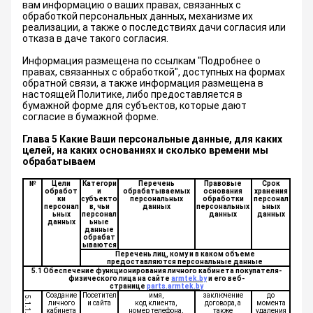
вам информацию о ваших правах, связанных с
обработкой персональных данных, механизме их
реализации, а также о последствиях дачи согласия или
отказа в даче такого согласия.
Информация размещена по ссылкам "Подробнее о
правах, связанных с обработкой", доступных на формах
обратной связи, а также информация размещена в
настоящей Политике, либо предоставляется в
бумажной форме для субъектов, которые дают
согласие в бумажной форме.
Глава 5 Какие Ваши персональные данные, для каких
целей, на каких основаниях и сколько времени мы
обрабатываем
№
Цели
Категори
Перечень
Правовые
Срок
обработ
и
обрабатываемых
основания
хранения
ки
субъекто
персональных
обработки
персонал
персонал
в, чьи
данных
персональных
ьных
ьных
персонал
данных
данных
данных
ьные
данные
обрабат
ываются
Перечень лиц, кому и в каком объеме
предоставляются персональные данные
5.1 Обеспечение функционирования личного кабинета покупателя-
физического лица на сайте
armtek.by
и его веб-
странице
parts.armtek.by
Создание
Посетител
имя,
заключение
до
5.1.1.
личного
и сайта
код клиента,
договора, а
момента
кабинета
номер телефона,
также
удаления