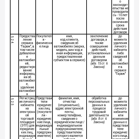
о
законодат
ельства не
проводила
сь - 10 лет
после
окончания
срока
действия
договора
Предостав
Покупател
имя,
заключение
до
5.2.4.
ление
и -
код клиента,
договора, а
момента
сервиса
физически
сведения об
также
удаления
"Гараж", в
е лица
автомобилях (марка,
совершение
личного
том числе
модель, вин-код и
действий,
кабинета
добавлени
иная информация,
установленных
либо
е
предоставленная
данным
сведений
автомобил
субъектом в сервисе)
договором
об
ей,
(абз. 15 ст. 6
автомобил
редактиро
Закона)
е в
вание
сервисе
информац
"Гараж"
ии об
автомобил
е,
удаление
автомобил
я
Регистрац
Представи
фамилия, имя,
обработка
до
5.2.5
ия личного
тели
отчество
персональных
момента
кабинета
юридичес
(опционально),
данных в
удаления
на
ких лиц
адрес электронной
процессе
личного
электронн
(покупате
почты,
трудовой
кабинета
ой
ли -
номер телефона,
деятельности
или
торговой
юридичес
сведения о
(абз. 8 ст. 6
изменения
площадке
кие лица,
юридическом лице /
Закона)
данных о
(ЭТП) для
индивидуа
индивидуальном
представи
юридичес
льные
предпринимателе,
теле
ких лиц,
предприн
представителем
юридичес
индивидуа
иматели)
которого является
кого лица,