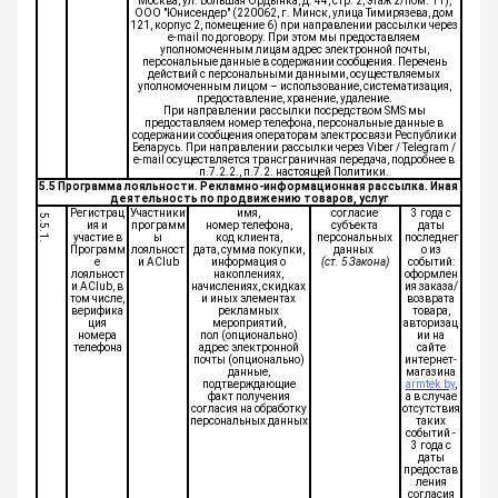
Москва, ул. Большая Ордынка, д. 44, стр. 2, этаж 2/пом. 11),
ООО "Юнисендер" (220062, г. Минск, улица Тимирязева, дом
121, корпус 2, помещение 6) при направлении рассылки через
e-mail по договору. При этом мы предоставляем
уполномоченным лицам адрес электронной почты,
персональные данные в содержании сообщения. Перечень
действий с персональными данными, осуществляемых
уполномоченным лицом – использование, систематизация,
предоставление, хранение, удаление.
При направлении рассылки посредством SMS мы
предоставляем номер телефона, персональные данные в
содержании сообщения операторам электросвязи Республики
Беларусь. При направлении рассылки через Viber / Telegram /
e-mail осуществляется трансграничная передача, подробнее в
п.7.2.2., п.7.2. настоящей Политики.
5.5 Программа лояльности. Рекламно-информационная рассылка. Иная
деятельность по продвижению товаров, услуг
Регистрац
Участники
имя,
согласие
3 года с
5.5.1.
ия и
программ
номер телефона,
субъекта
даты
участие в
ы
код клиента,
персональных
последнег
Программ
лояльност
дата, сумма покупки,
данных
о из
е
и AClub
информация о
(ст. 5 Закона)
событий:
лояльност
накоплениях,
оформлен
и AClub, в
начислениях, скидках
ия заказа/
том числе,
и иных элементах
возврата
верифика
рекламных
товара,
ция
мероприятий,
авторизац
номера
пол (опционально)
ии на
телефона
адрес электронной
сайте
почты (опционально)
интернет-
данные,
магазина
подтверждающие
armtek.by
,
факт получения
а в случае
согласия на обработку
отсутствия
персональных данных
таких
событий -
3 года с
даты
предостав
ления
согласия