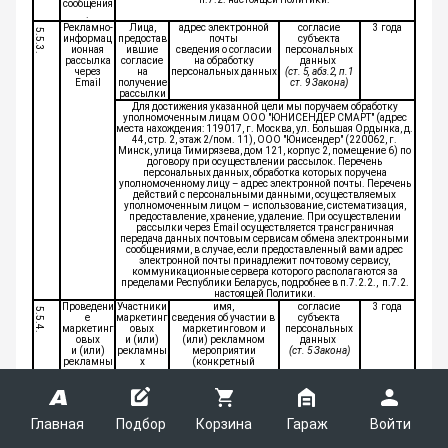
сообщения
.
Рекламно-
Лица,
адрес электронной
согласие
3 года
5.5.3.
информац
предостав
почты
субъекта
ионная
ившие
сведения о согласии
персональных
рассылка
согласие
на обработку
данных
через
на
персональных данных
(ст. 5, абз.2, п.1
Email
получение
ст. 9 Закона)
рассылки
Для достижения указанной цели мы поручаем обработку
уполномоченным лицам ООО "ЮНИСЕНДЕР СМАРТ" (адрес
места нахождения: 119017, г. Москва, ул. Большая Ордынка, д.
44, стр. 2, этаж 2/пом. 11), ООО "Юнисендер" (220062, г.
Минск, улица Тимирязева, дом 121, корпус 2, помещение 6) по
договору при осуществлении рассылок. Перечень
персональных данных, обработка которых поручена
уполномоченному лицу – адрес электронной почты. Перечень
действий с персональными данными, осуществляемых
уполномоченным лицом – использование, систематизация,
предоставление, хранение, удаление. При осуществлении
рассылки через Email осуществляется трансграничная
передача данных почтовым сервисам обмена электронными
сообщениями, в случае, если предоставленный вами адрес
электронной почты принадлежит почтовому сервису,
коммуникационные сервера которого располагаются за
пределами Республики Беларусь, подробнее в п.7.2.2., п.7.2.
настоящей Политики.
Проведени
Участники
имя,
согласие
3 года
5.5.4.
е
маркетинг
сведения об участии в
субъекта
маркетинг
овых
маркетинговом и
персональных
овых
и (или)
(или) рекламном
данных
и (или)
рекламны
мероприятии
(ст. 5 Закона)
рекламны
х
(конкретный
х
мероприят
перечень
мероприят
ий
обрабатываемых
ий
персональных данных
определяется
правилами
Главная
Подбор
Корзина
Гараж
Войти
проведения
соответствующих