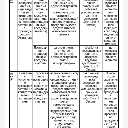
5.2.8.
юридичес
юридичес
(опционально),
также
удаления
ких лиц,
ких лиц
адрес электронной
совершение
личного
индивидуа
(поставщи
почты,
действий,
кабинета
льных
ки -
номер телефона,
установленных
или
предприн
юридичес
сведения о
данным
изменения
имателей
кие лица,
юридическом лице /
договором
данных о
на Портале
индивидуа
индивидуальном
(абз. 15 ст. 6
представи
поставщик
льные
предпринимателе,
Закона)
теле
а,
предприн
представителем
юридичес
принадле
иматели)
которого является
кого лица,
жащем
субъект
индивидуа
Оператору
льного
предприн
имателя
Поставщи
фамилия, имя,
обработка
до
ки -
отчество
персональных
момента
Индивиду
(опционально),
данных в
удаления
альные
адрес электронной
процессе
личного
предприн
почты,
трудовой
кабинета
иматели
номер телефона
деятельности
(абз. 8 ст. 6
Закона)
Заключени
Представи
наименование и код
заключение
3 года
5.2.9.
е,
тель
клиента-
договора, а
после
исполнени
поставщик
юридического лица /
также
окончания
е
а -
индивидуального
совершение
срока
договоров
юридичес
предпринимателя,
действий,
действия
поставки с
кого лица,
представителем
установленных
договора,
контраген
индивидуа
которого является
данным
проведени
тами -
льного
субъект
договором
я
поставщик
предприн
адрес электронной
(абз. 15 ст. 6
налоговы
ами
имателя
почты,
Закона)
ми
номер телефона,
органами
должность,
проверки.
подразделение (для
Если
представителя
проверка
юридического лица),
не
фамилия, имя,
проводила
отчество (для
сь - 10 лет
субъектов,
после