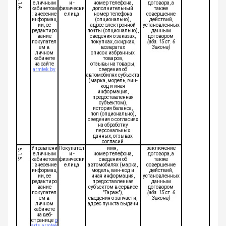
5.1.4.
е личным
и -
номер телефона,
договора, а
кабинетом
физически
дополнительный
также
: внесение
е лица
номер телефона
совершение
информац
(опционально),
действий,
ии, ее
адрес электронной
установленных
редактиро
почты (опционально),
данным
вание
сведения о заказах,
договором
покупател
покупках, скидках,
(абз. 15 ст. 6
ем в
возвратах
Закона)
личном
список избранных
кабинете
товаров,
на сайте
отзывы на товары,
armtek.by
сведения об
автомобилях субъекта
(марка, модель, вин-
код и иная
информация,
предоставленная
субъектом),
история баланса,
пол (опционально),
сведения о согласиях
на обработку
персональных
данных, отзывах
согласий
Управлени
Покупател
имя,
заключение
5.1.5.
е личным
и -
номер телефона,
договора, а
кабинетом
физически
сведения об
также
: внесение
е лица
автомобилях (марка,
совершение
информац
модель, вин-код и
действий,
ии, ее
иная информация,
установленных
редактиро
предоставленная
данным
вание
субъектом в сервисе
договором
покупател
"Гараж"),
(абз. 15 ст. 6
ем в
сведения о запчасти,
Закона)
личном
адрес пункта выдачи
кабинете
на веб-
странице
p
arts.armtek