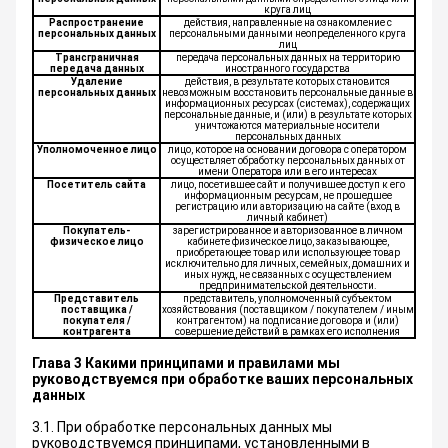
круга лиц
Распространение
действия, направленные на ознакомление с
персональных данных
персональными данными неопределенного круга
лиц
Трансграничная
передача персональных данных на территорию
передача данных
иностранного государства
Удаление
действия, в результате которых становится
персональных данных
невозможным восстановить персональные данные в
информационных ресурсах (системах), содержащих
персональные данные, и (или) в результате которых
уничтожаются материальные носители
персональных данных
Уполномоченное лицо
лицо, которое на основании договора с оператором
осуществляет обработку персональных данных от
имени Оператора или в его интересах
Посетитель сайта
лицо, посетившее сайт и получившее доступ к его
информационным ресурсам, не прошедшее
регистрацию или авторизацию на сайте (вход в
личный кабинет)
Покупатель-
зарегистрированное и авторизованное в личном
физическое лицо
кабинете физическое лицо, заказывающее,
приобретающее товар или использующее товар
исключительно для личных, семейных, домашних и
иных нужд, не связанных с осуществлением
предпринимательской деятельности.
Представитель
представитель, уполномоченный субъектом
поставщика /
хозяйствования (поставщиком / покупателем / иным
покупателя /
контрагентом) на подписание договора и (или)
контрагента
совершение действий в рамках его исполнения
Глава 3 Какими принципами и правилами мы
руководствуемся при обработке ваших персональных
данных
3.1. При обработке персональных данных мы
руководствуемся принципами, установленными в