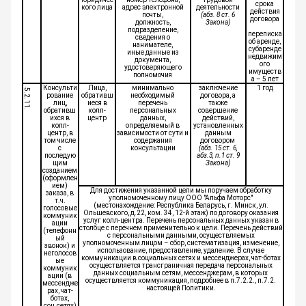
срока
кого лица
адрес электронной
деятельности
действия
почты,
(абз. 8 ст. 6
договора
должность,
Закона)
подразделение,
переписка
сведения о
об аренде,
нанимателе,
субаренде
иные данные из
недвижим
документа,
ого
удостоверяющего
имуществ
полномочия
а – 5 лет
Консульти
Лица,
минимально
заключение
1 год
5.2.11.
рование
обративш
необходимый
договора, а
лиц,
иеся в
перечень
также
обративш
колл-
персональных
совершение
ихся в
центр
данных,
действий,
колл-
определяемый в
установленных
центр, в
зависимости от сути и
данным
том числе
содержания
договором
с
консультации
(абз. 15 ст. 6,
последую
абз.3, п.1 ст. 9
щим
Закона)
созданием
(оформлен
ием)
Для достижения указанной цели мы поручаем обработку
заказа, в
уполномоченному лицу ООО "Альфа Моторс"
т.ч.
(местонахождение: Республика Беларусь, г. Минск, ул.
голосовые
Ольшевского, д.22, ком. 34, 12-й этаж) по договору оказания
коммуник
услуг колл-центра. Перечень персональных данных указан в
ации
столбце с перечнем применительно к цели. Перечень действий
(телефонн
с персональными данными, осуществляемых
ый
уполномоченным лицом – сбор, систематизация, изменение,
звонок) и
использование, предоставление, удаление. В случае
неголосов
коммуникации в социальных сетях и мессенджерах, чат-ботах
ые
осуществляется трансграничная передача персональных
коммуник
данных социальным сетям, мессенджерам, в которых
ации (в
осуществляется коммуникация, подробнее в п.7.2.2., п.7.2.
мессендже
настоящей Политики.
рах, чат-
ботах,
соц.сетях)