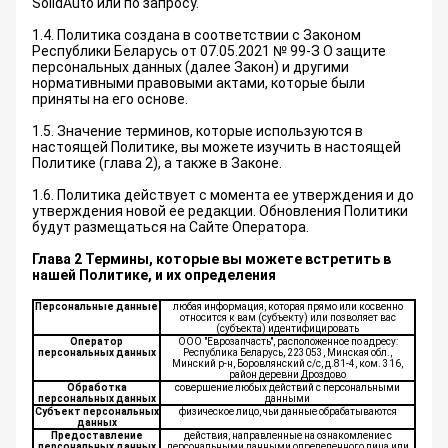
SolidAuto или по запросу.
1.4. Политика создана в соответствии с Законом
Республики Беларусь от 07.05.2021 № 99-З О защите
персональных данных (далее Закон) и другими
нормативными правовыми актами, которые были
приняты на его основе.
1.5. Значение терминов, которые используются в
настоящей Политике, вы можете изучить в настоящей
Политике (глава 2), а также в Законе.
1.6. Политика действует с момента ее утверждения и до
утверждения новой ее редакции. Обновления Политики
будут размещаться на Сайте Оператора.
Глава 2 Термины, которые вы можете встретить в
нашей Политике, и их определения
Персональные данные
любая информация, которая прямо или косвенно
относится к вам (субъекту) или позволяет вас
(субъекта) идентифицировать
Оператор
ООО "Еврозапчасть", расположенное по адресу:
персональных данных
Республика Беларусь, 223053, Минская обл.,
Минский р-н, Боровлянский с/с, д.81-4, ком. 316,
район деревни Дроздово
Обработка
совершение любых действий с персональными
персональных данных
данными
Субъект персональных
физическое лицо, чьи данные обрабатываются
данных
Предоставление
действия, направленные на ознакомление с
персональных данных
персональными данными определенного лица или