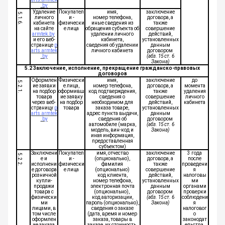
.by
Удаление
Покупател
имя,
заключение
5.1.6.
личного
и -
номер телефона,
договора, а
кабинета
физически
иные сведения из
также
на cайте
е лица
обращения субъекта об
совершение
armtek.by
удалении личного
действий,
и его веб-
кабинета,
установленных
странице
p
сведения об удалении
данным
arts.armtek
личного кабинета
договором
.by
(абз. 15 ст. 6
Закона)
5.2 Заключение, исполнение, прекращение гражданско-правовых
договоров
Оформлен
Физически
имя,
заключение
до
5.2.1.
ие заявки
е лица,
номер телефона,
договора, а
момента
на подбор
оформивш
код подтверждения,
также
удаления
товара
ие заявку
сведения о
совершение
личного
через веб-
на подбор
необходимом для
действий,
кабинета
страницу
p
товара
заказа товаре,
установленных
arts.armtek
адрес пункта выдачи,
данным
.by
сведения об
договором
автомобиле (марка,
(абз. 15 ст. 6
модель, вин-код и
Закона)
иная информация,
предоставленная
субъектом)
Заключени
Покупател
имя, отчество
заключение
3 года
5.2.2.
е и
и -
(опционально),
договора, а
после
исполнени
физически
фамилия
также
проведени
е договора
е лица
(опционально)
совершение
я
розничной
код клиента,
действий,
налоговы
купли-
номер телефона,
установленных
ми
продажи
электронная почта
данным
органами
товара с
(опционально),
договором
проверки
физически
код авторизации,
(абз. 15 ст. 6
соблюдени
ми
пароль (опционально),
Закона)
я
лицами, в
сведения о заказе
налоговог
том числе
(дата, время и номер
о
оформлен
заказа, товары в
законодат
ие заказа,
заказе, их стоимость,
ельства.