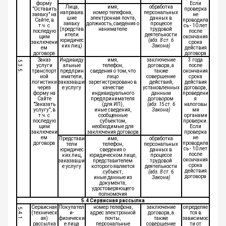
форму
Если
Лица,
имя,
обработка
"Оставить
проверка
направив
номер телефона,
персональных
заявку" на
не
шие
электронная почта,
данных в
Сайте, в
проводила
заявку
должность, сведения о
процессе
т.ч. с
сь - 10 лет
(представ
нанимателе
трудовой
последую
после
ители
деятельности
щим
окончания
юридичес
(абз. 8 ст. 6
заключени
срока
ких лиц)
Закона)
ем
действия
договора
договора
Заказ
Индивиду
имя,
заключение
3 года
5.3.5.
услуги
альные
телефон,
договора, а
после
транспорт
предприн
сведения о том, что
также
окончания
ной
иматели,
лицо
совершение
срока
логистики
заказавши
зарегистрировано в
действий,
действия
через
е услугу
качестве
установленных
договора,
форму на
индивидуального
данным
проведени
Сайте
предпринимателя
договором
я
"Заказать
(для ИП),
(абз. 15 ст. 6
налоговы
услугу", в
иные сведения,
Закона)
ми
т.ч. с
сообщенные
органами
последую
субъектом,
проверки.
щим
необходимые для
Если
заключени
заключения договора
проверка
ем
не
Представи
имя,
обработка
договора
проводила
тели
телефон,
персональных
сь - 10 лет
юридичес
сведения о
данных в
после
ких лиц,
юридическом лице,
процессе
окончания
заказавши
представителем
трудовой
срока
е услугу
которого является
деятельности
действия
субъект,
(абз. 8 ст. 6
договора
иные данные из
Закона)
документа,
удостоверяющего
полномочия
5.4 Сервисная рассылка
Сервисная
Покупател
номер телефона,
заключение
определяе
5.4.1.
(техническ
и-
адрес электронной
договора, а
тся в
ая)
физически
почты,
также
зависимос
рассылка
е лица
персональные
совершение
ти от