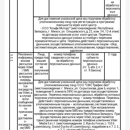
на
обработку
персональ
ных
данных
Для достижения указанной цели мы поручаем обработку
уполномоченному лицу при регистрации в программе
лояльности через колл-центр:
- ООО "Альфа Моторс" (местонахождение: Республика
Беларусь, г. Минск, ул. Ольшевского, д.22, ком. 34, 12-й этаж)
по договору оказания услуг колл-центра. Перечень
персональных данных указан в столбце с перечнем
применительно к цели. Перечень действий с персональными
данными, осуществляемых уполномоченным лицом - сбор,
систематизация, изменение, использование, предоставление,
удаление.
Рекламно-
Лица,
номер телефона
согласие
3 года
5.5.2.
информац
предостав
сведения о согласии
субъекта
ионная
ившие
на обработку
персональных
рассылка
согласие
персональных данных
данных
через Viber
на
(ст. 5, абз.2, п.1
/ SMS
получение
ст. 9 Закона)
рассылка
рассылки
в первую
очередь
Для достижения указанной цели мы поручаем обработку
направляе
уполномоченному лицу ООО "СМС Трафик-Бел"
тся
(местонахождение: г. Минск, ул. Скрыганова, дом 6, корпус 1,
посредств
помещение 9, комната 389) по договору при осуществлении
ом Viber, а
рассылок. Перечень персональных данных, обработка которых
в случае
поручена уполномоченному лицу – номер телефона. Перечень
если
действий с персональными данными, осуществляемых
сообщение
уполномоченным лицом – использование, систематизация,
по каким-
предоставление, хранение, удаление. При направлении
то
рассылки посредством SMS мы предоставляем номер
причинам
телефона операторам электросвязи Республики Беларусь. При
не
осуществлении рассылки через Viber, осуществляется
доставлен
трансграничная передача номера телефона компании Viber
о -
Media S.à r.l. (местонахождение: 2, Rue du Fosse, L-1536
посредств
Luxembourg, Grand Duchy of Luxembourg), подробнее в п.7.2.2.,
ом SMS-
п.7.2. настоящей Политики.