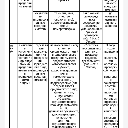
льных
субъект
индивидуа
предприн
льного
имателей
предприн
имателя
Покупател
фамилия, имя,
заключение
до
и -
отчество
договора, а
момента
индивидуа
(опционально),
также
удаления
льные
адрес электронной
совершение
личного
предприн
почты,
действий,
кабинета
иматели
номер телефона
установленных
данным
договором
(абз. 15 ст. 6
Закона)
Заключени
Представи
наименование и код
обработка
3 года
5.2.6.
е,
тели
клиента-
персональных
после
исполнени
юридичес
юридического лица /
данных в
проведени
е договора
ких лиц
индивидуального
процессе
я
поставки с
(покупате
предпринимателя,
трудовой
налоговы
индивидуа
ли -
представителем
деятельности
ми
льными
юридичес
которого является
(абз. 8 ст. 6
органами
предприн
кие лица,
субъект,
Закона)
проверки
имателям
индивидуа
адрес электронной
соблюдени
и,
льные
почты,
я
юридичес
предприн
номер телефона,
налоговог
кими
иматели)
должность,
о
лицами
подразделение (для
законодат
представителя
ельства.
юридического лица),
Если
фамилия, имя,
налоговы
отчество (для
ми
субъектов,
органами
осуществляющих
проверка
взаимодействие без
соблюдени
ЭТП),
я
данные из документа,
налоговог
удостоверяющего
о
полномочия,
законодат
для лиц,
ельства не
осуществляющих
проводила
взаимодействие в
сь - 10 лет