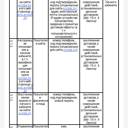
на сайте
код подтверждения,
совершение
личного
armtek.by
пароль (опционально
действий,
кабинета
и его веб-
для сайта
armtek.by)
,
установленных
странице
p
адрес электронной
данным
arts.armtek
почты (опционально),
договором
.by
IP-адрес устройства
(абз. 15 ст. 6
пользователя,
Закона)
сведения о принятии
договора-оферты (в
т.ч.
пользовательского
соглашения)
Авторизац
Посетител
номер телефона,
заключение
5.1.2.
ия
и сайта
код подтверждения,
договора, а
пользоват
пароль (опционально
также
еля в
для сайта
armtek.by
),
совершение
личном
действий,
кабинете,
установленных
в т.ч.
данным
верифика
договором
ция
(абз. 15 ст. 6
пользоват
Закона)
еля на
сайте
armtek.by
и его веб-
странице
p
arts.armtek
.by
Восстанов
Покупател
номер телефона,
заключение
5.1.3.
ление
и -
код подтверждения,
договора, а
пароля от
физически
новый пароль
также
личного
е лица
совершение
кабинета
действий,
на сайте
установленных
armtek.by
данным
договором
(абз. 15 ст. 6
Закона)
Управлени
Покупател
имя,
заключение