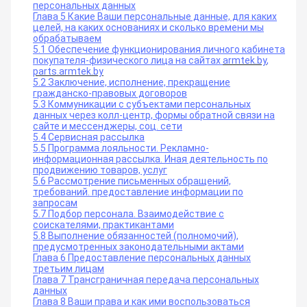
Правила публикации отзывов
персональных данных
Глава 5 Какие Ваши персональные данные, для каких
Политика видеонаблюдения
целей, на каких основаниях и сколько времени мы
Подача электронных обращений (обращений в
обрабатываем
электронной форме)
5.1 Обеспечение функционирования личного кабинета
покупателя-физического лица на сайтах
armtek.by
,
parts.armtek.by
5.2 Заключение, исполнение, прекращение
гражданско-правовых договоров
5.3 Коммуникации с субъектами персональных
данных через колл-центр, формы обратной связи на
сайте и мессенджеры, соц. сети
5.4 Сервисная рассылка
5.5 Программа лояльности. Рекламно-
информационная рассылка. Иная деятельность по
продвижению товаров, услуг
5.6 Рассмотрение письменных обращений,
требований. предоставление информации по
запросам
5.7 Подбор персонала. Взаимодействие с
соискателями, практикантами
5.8 Выполнение обязанностей (полномочий),
предусмотренных законодательными актами
Глава 6 Предоставление персональных данных
третьим лицам
Глава 7 Трансграничная передача персональных
данных
Глава 8 Ваши права и как ими воспользоваться