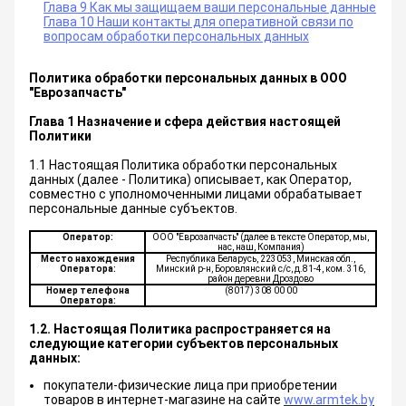
Глава 9 Как мы защищаем ваши персональные данные
Глава 10 Наши контакты для оперативной связи по
вопросам обработки персональных данных
Политика обработки персональных данных в ООО
"Еврозапчасть"
Глава 1 Назначение и сфера действия настоящей
Политики
1.1 Настоящая Политика обработки персональных
данных (далее - Политика) описывает, как Оператор,
совместно с уполномоченными лицами обрабатывает
персональные данные субъектов.
Оператор:
ООО "Еврозапчасть" (далее в тексте Оператор, мы,
нас, наш, Компания)
Место нахождения
Республика Беларусь, 223053, Минская обл.,
Оператора:
Минский р-н, Боровлянский с/с, д.81-4, ком. 316,
район деревни Дроздово
Номер телефона
(8017) 308 00 00
Оператора:
1.2. Настоящая Политика распространяется на
следующие категории субъектов персональных
данных:
покупатели-физические лица при приобретении
товаров в интернет-магазине на сайте
www.armtek.by