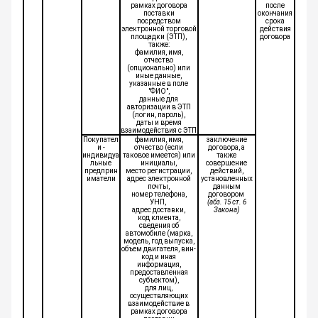
рамках договора
после
поставки
окончания
посредством
срока
электронной торговой
действия
площадки (ЭТП),
договора
также:
фамилия, имя,
отчество
(опционально) или
иные данные,
указанные в поле
"ФИО",
данные для
авторизации в ЭТП
(логин, пароль),
даты и время
взаимодействия с ЭТП
Покупател
фамилия, имя,
заключение
и -
отчество (если
договора, а
индивидуа
таковое имеется) или
также
льные
инициалы,
совершение
предприн
место регистрации,
действий,
иматели
адрес электронной
установленных
почты,
данным
номер телефона,
договором
УНП,
(абз. 15 ст. 6
адрес доставки,
Закона)
код клиента,
сведения об
автомобиле (марка,
модель, год выпуска,
объем двигателя, вин-
код и иная
информация,
предоставленная
субъектом),
для лиц,
осуществляющих
взаимодействие в
рамках договора