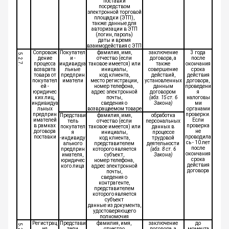
поставки
посредством
электронной торговой
площадки (ЭТП),
также: данные для
авторизации в ЭТП
(логин, пароль)
даты и время
взаимодействия с ЭТП
Сопровож
Покупател
фамилия, имя,
заключение
3 года
5.2.7.
дение
и -
отчество (если
договора, а
после
процесса
индивидуа
таковое имеется) или
также
окончания
возврата
льные
инициалы,
совершение
срока
товара от
предприн
код клиента,
действий,
действия
покупател
иматели
место регистрации,
установленных
договора,
ей -
номер телефона,
данным
проведени
юридичес
адрес электронной
договором
я
ких лиц,
почты,
(абз. 15 ст. 6
налоговы
индивидуа
сведения о
Закона)
ми
льных
возвращаемом товаре
органами
предприн
проверки.
Представи
фамилия, имя,
обработка
имателей
Если
тель
отчество (если
персональных
в рамках
проверка
покупател
таковое имеется) или
данных в
договора
не
я
инициалы,
процессе
поставки
проводила
-индивиду
код клиента,
трудовой
сь - 10 лет
ального
представителем
деятельности
после
предприн
которого является
(абз. 8 ст. 6
окончания
имателя,
субъект,
Закона)
срока
юридичес
номер телефона,
действия
кого лица
адрес электронной
договора
почты,
сведения о
контрагенте,
представителем
которого является
субъект
данные из документа,
удостоверяющего
полномочия
Регистрац
Представи
фамилия, имя,
заключение
до
ия
тели
отчество
договора, а
момента