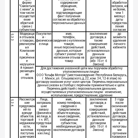
форму
содержание
обработки
"Связаться
обращения,
запроса, но
с нами", в
данные,
не более,
том числе
подтверждающие
чем 1
осуществл
факт получения
месяц с
ение
согласия на обработку
даты
обратной
персональных данных
предостав
связи с
ления
субъектом
согласия
Модераци
Покупател
имя,
заключение
до
5.3.3.
я отзывов
и -
телефон,
договора, а
момента
о товарах,
физически
сведения о купленном
также
удаления
реализуем
е лица
товаре,
совершение
личного
ых
иные персональные
действий,
кабинета
Компание
данные, которые
установленных
й,
субъект указал при
данным
пресечени
написании отзыва на
договором
е
товар
(абз. 15 ст. 6
нарушени
Закона)
й правил
Для достижения указанной цели мы поручаем обработку
размещен
уполномоченным лицам:
ия
ООО "Альфа Моторс" (местонахождение: Республика Беларусь,
отзывов
г. Минск, ул. Ольшевского, д.22, ком. 34, 12-й этаж) по
договору оказания услуг колл-центра. Перечень персональных
данных указан в столбце с перечнем применительно к цели.
Перечень действий с персональными данными,
осуществляемых уполномоченным лицом - изменение,
использование, предоставление, удаление
Рассмотре
Лица,
имя,
заключение
3 года
5.3.4.
ние
направив
номер телефона,
договора, а
после
предложен
шие
сведения о
также
окончания
ий по
заявку
предлагаемом
совершение
срока
аренде
(физическ
объекте аренды,
действий,
действия
объектов
ие лица, в
иные сведения,
установленных
договора,
торговой
т.ч. ИП,
сообщенные
данным
проведени
недвижим
представи
субъектом,
договором
я
ости,
тели
необходимые для
(абз. 15 ст. 6
налоговы
включая
юридичес
заключения договора
Закона)
ми
поступив
ких лиц)
органами
шие через
проверки.