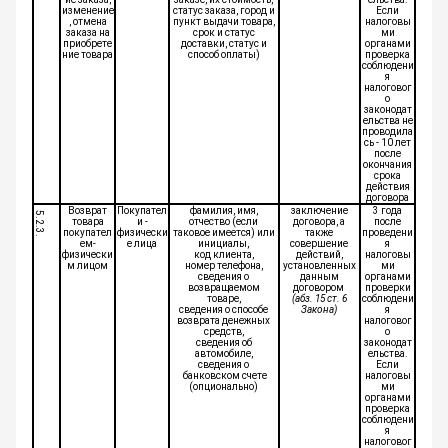
изменение
статус заказа, город и
Если
, отмена
пункт выдачи товара,
налоговы
заказа на
срок и статус
ми
приобрете
доставки, статус и
органами
ние товара
способ оплаты)
проверка
соблюдени
я
налоговог
о
законодат
ельства не
проводила
сь - 10 лет
после
окончания
срока
действия
договора
Возврат
Покупател
фамилия, имя,
заключение
3 года
5.2.3.
товара
и -
отчество (если
договора, а
после
покупател
физически
таковое имеется) или
также
проведени
ем-
е лица
инициалы,
совершение
я
физически
код клиента,
действий,
налоговы
м лицом
номер телефона,
установленных
ми
сведения о
данным
органами
возвращаемом
договором
проверки
товаре,
(абз. 15 ст. 6
соблюдени
сведения о способе
Закона)
я
возврата денежных
налоговог
средств,
о
сведения об
законодат
автомобиле,
ельства.
сведения о
Если
банковском счете
налоговы
(опционально)
ми
органами
проверка
соблюдени
я
налоговог