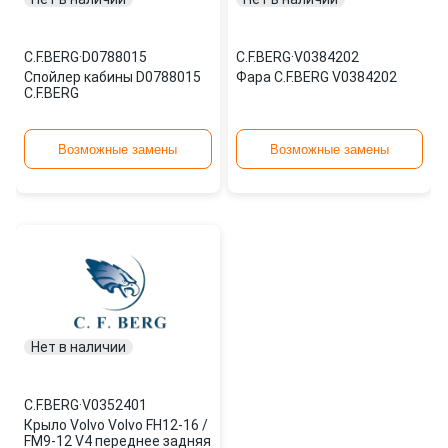
C.F.BERG
·
D0788015
C.F.BERG
·
V0384202
Спойлер кабины D0788015
Фара C.F.BERG V0384202
C.F.BERG
Возможные замены
Возможные замены
Нет в наличии
C.F.BERG
·
V0352401
Крыло Volvo Volvo FH12-16 /
FM9-12 V4 переднее задняя