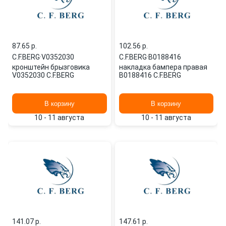
87.65 p.
102.56 p.
C.F.BERG
·
V0352030
C.F.BERG
·
B0188416
кронштейн брызговика
накладка бампера правая
V0352030 C.F.BERG
B0188416 C.F.BERG
В корзину
В корзину
10 - 11 августа
10 - 11 августа
141.07 p.
147.61 p.