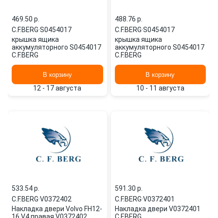
469.50 p.
488.76 p.
C.F.BERG
·
S0454017
C.F.BERG
·
S0454017
крышка ящика
крышка ящика
аккумуляторного S0454017
аккумуляторного S0454017
C.F.BERG
C.F.BERG
В корзину
В корзину
12 - 17 августа
10 - 11 августа
533.54 p.
591.30 p.
C.F.BERG
·
V0372402
C.F.BERG
·
V0372401
Накладка двери Volvo FH12-
Накладка двери V0372401
16 V4 правая V0372402
C.F.BERG