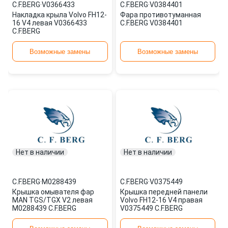
C.F.BERG
·
V0366433
C.F.BERG
·
V0384401
Накладка крыла Volvo FH12-
Фара противотуманная
16 V4 левая V0366433
C.F.BERG V0384401
C.F.BERG
Возможные замены
Возможные замены
Нет в наличии
Нет в наличии
C.F.BERG
·
M0288439
C.F.BERG
·
V0375449
Крышка омывателя фар
Крышка передней панели
MAN TGS/TGX V2 левая
Volvo FH12-16 V4 правая
M0288439 C.F.BERG
V0375449 C.F.BERG