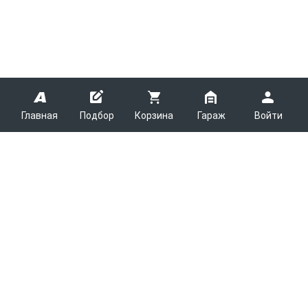
Главная
Подбор
Корзина
Гараж
Войти
ARMTEK
О Компании
Покупателям
Контакты
Как сделать заказ