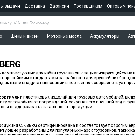
ты выдачи
Доставка
Вакансии
Поставщикам
Оптовым пок
о
Шины и диски
Моторные масла
Аккумуляторы
Ав
.BERG
 комплектующих для кабин грузовиков, специализирующийся на в
европейским стандартам и разработана для крупнейших брендов гр
д активно внедряет инновации и постоянно совершенствует про
ссортимент
пластиковых изделий для грузовых автомобилей, вклю
у автомобиля от повреждений, сохраняя его внешний вид и фун
ов и поддерживать актуальность продукции.
продукция
C.F.BERG
сертифицирована и соответствует строгим ев
тующие разработаны для популярных марок грузовиков, таких как 