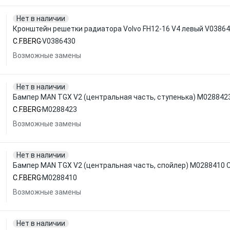
Нет в наличии
Кронштейн решетки радиатора Volvo FH12-16 V4 левый V03864
C.F.BERG
V0386430
Возможные замены
Нет в наличии
Бампер MAN TGX V2 (центральная часть, ступенька) M0288423
C.F.BERG
M0288423
Возможные замены
Нет в наличии
Бампер MAN TGX V2 (центральная часть, спойлер) M0288410 C
C.F.BERG
M0288410
Возможные замены
Нет в наличии