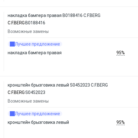
накладка бампера правая B0188416 C.F.BERG
C.F.BERG
B0188416
Возможные замены
Лучшее предложение
95%
накладка бампера правая
кронштейн брызговика левый S0452023 C.F.BERG
C.F.BERG
S0452023
Возможные замены
Лучшее предложение
95%
кронштейн брызговика левый