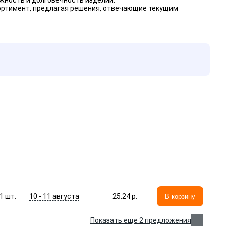
жность и долговечность изделий.
сортимент, предлагая решения, отвечающие текущим
10 - 11 августа
1
шт.
25.24 p.
В корзину
Показать еще 2 предложения