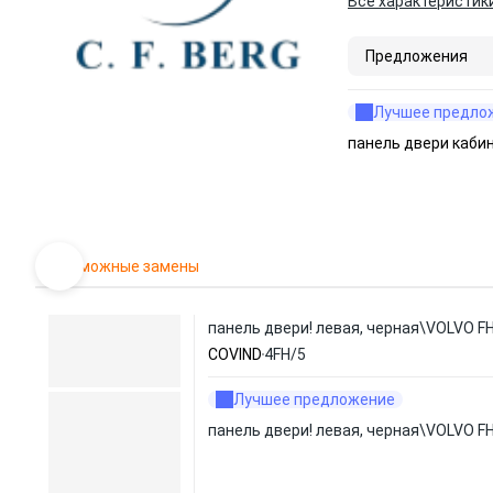
Все характеристик
Предложения
Лучшее предло
панель двери каби
Возможные замены
панель двери! левая, черная\VOLVO F
COVIND
4FH/5
Лучшее предложение
панель двери! левая, черная\VOLVO F