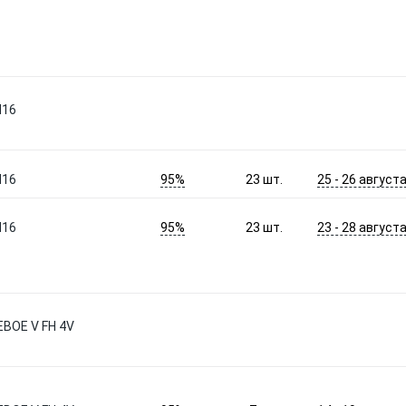
H16
95%
25 - 26 август
H16
23
шт.
95%
23 - 28 август
H16
23
шт.
ВОЕ V FH 4V