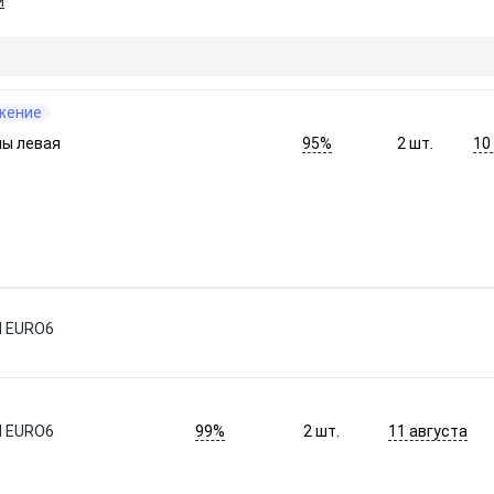
и
жение
95%
10
ны левая
2
шт.
H EURO6
99%
11 августа
H EURO6
2
шт.