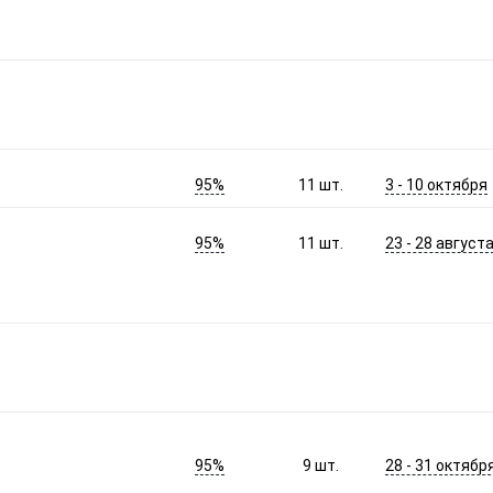
95%
3 - 10 октября
11
шт.
95%
23 - 28 август
11
шт.
95%
28 - 31 октябр
9
шт.