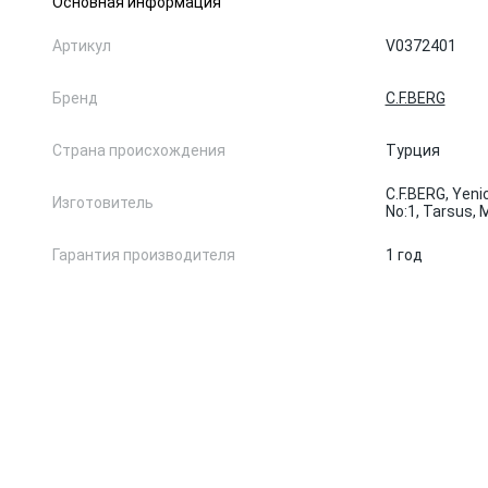
Основная информация
Артикул
V0372401
Бренд
C.F.BERG
Страна происхождения
Турция
C.F.BERG, Yeni
Изготовитель
No:1, Tarsus, 
Гарантия производителя
1 год