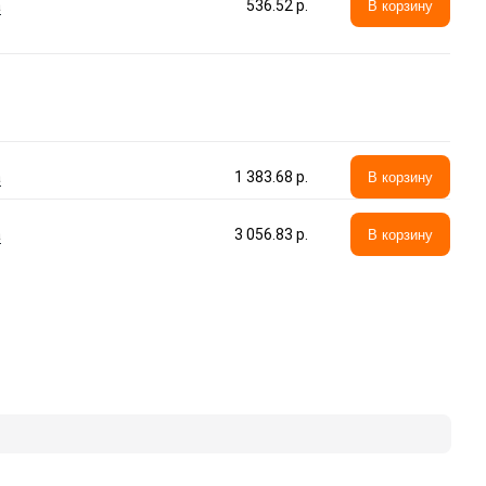
а
536.52 p.
В корзину
а
1 383.68 p.
В корзину
а
3 056.83 p.
В корзину