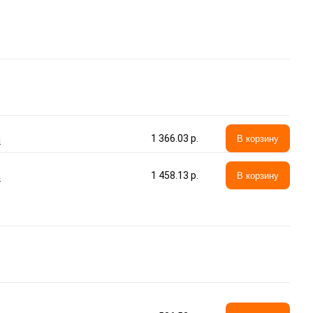
а
1 366.03 p.
В корзину
а
1 458.13 p.
В корзину