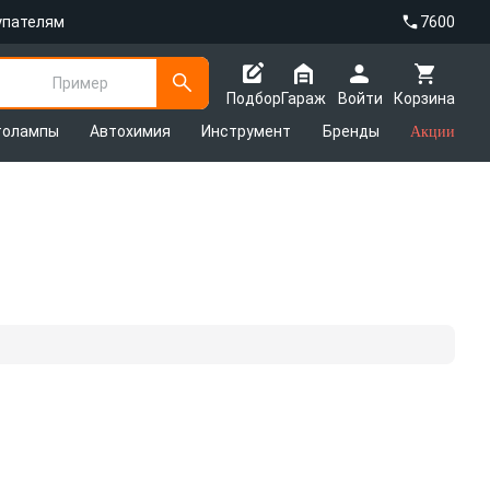
упателям
7600
Пример
Подбор
Гараж
Войти
Корзина
толампы
Автохимия
Инструмент
Бренды
Акции