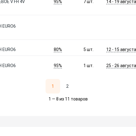
95%
14 - 19 август
ВОЕ V FH 4V
7
шт.
FH EURO6
80%
12 - 15 август
FH EURO6
5
шт.
95%
25 - 26 август
FH EURO6
1
шт.
1
2
1 — 8 из 11 товаров