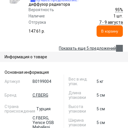
диффузор радиатора
95%
Вероятность
Наличие
1 шт.
7 - 9 августа
Отгрузка
147.61 p.
В корзину
Показать еще 5 предложений
Информация о товаре
Основная информация
Вес в инд.
Артикул
B0199004
5 кг
упак.
Длина
Бренд
C.F.BERG
5 см
упаковки
Страна
Высота
Турция
5 см
происхождения
упаковки
C.F.BERG,
Ширина
Yenice OSB
5 см
упаковки
Mahallesi,