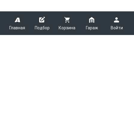
Главная
Подбор
Корзина
Гараж
Войти
ARMTEK
О Компании
Покупателям
Контакты
Как сделать заказ
Партнерам
Новости
Доставка
Поставщикам
Каталоги
Вакансии