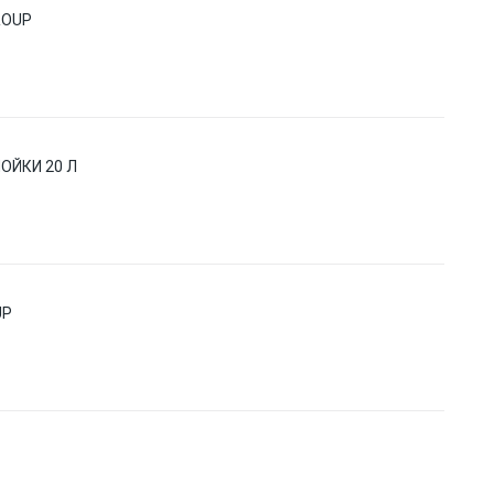
ROUP
ОЙКИ 20 Л
UP