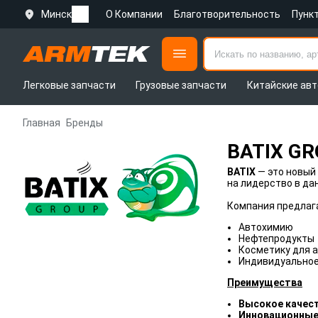
Минск
О Компании
Благотворительность
Пунк
Легковые запчасти
Грузовые запчасти
Китайские авт
Главная
Бренды
BATIX G
BATIX
— это новый
на лидерство в да
Компания предлаг
Автохимию
Нефтепродукты
Косметику для 
Индивидуальное
Преимущества
Высокое качес
Инновационные 