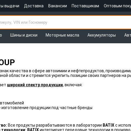
ты выдачи
Доставка
Вакансии
Поставщикам
Оптовым пок
о
Шины и диски
Моторные масла
Аккумуляторы
Ав
ROUP
 знак качества в сфере автохимии и нефтепродуктов, производим
нной области и стремится укрепить позиции своих партнеров на р
ает
широкий спектр продукции
, включая:
автомобилей
 изготовление продукции под частные бренды
тво:
Все продукты разрабатываются в лаборатории
BATIX
с испол
технологии: BATIX
интегрирует передовые технологии в произво