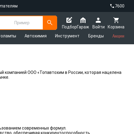
упателям
7600
Пример
Подбор
Гараж
Войти
Корзина
толампы
Автохимия
Инструмент
Бренды
Акции
ый компанией ООО «Топавтохим в России, которая нацелена
ынке.
ьзованием современных формул.
дство, обеспечивая конкурентоспособность.