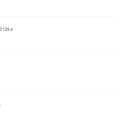
.125 л
P