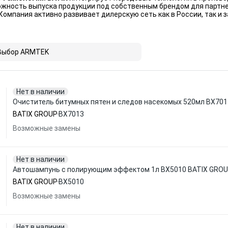
жность выпуска продукции под собственным брендом для партне
Компания активно развивает дилерскую сеть как в России, так и з
Выбор ARMTEK
Нет в наличии
Очиститель битумных пятен и следов насекомых 520мл BX701
BATIX GROUP
BX7013
Возможные замены
Нет в наличии
Автошампунь с полирующим эффектом 1л BX5010 BATIX GRO
BATIX GROUP
BX5010
Возможные замены
Нет в наличии