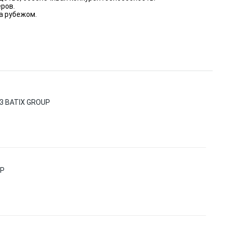
ров.
а рубежом.
3 BATIX GROUP
UP