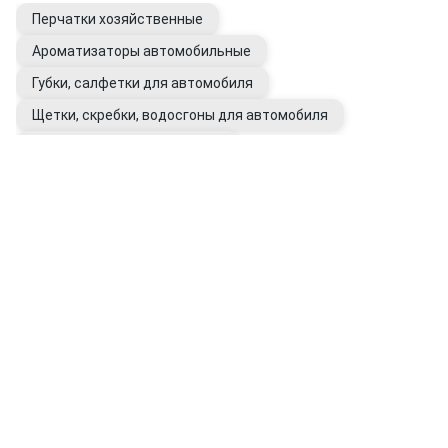
Перчатки хозяйственные
Ароматизаторы автомобильные
Губки, салфетки для автомобиля
Щетки, скребки, водосгоны для автомобиля
Очистители битумных пятен
Очистители следов насекомых
Полироли для кузова авто
Воски для автомобиля
Восстановители цвета кузова
Подкрашивающие карандаши
Антидождь
Перчатки рабочие