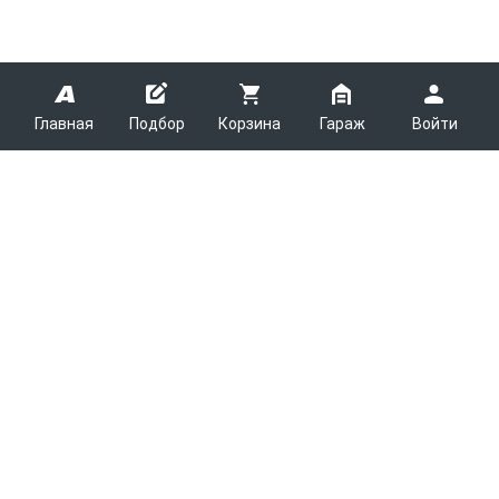
Главная
Подбор
Корзина
Гараж
Войти
ARMTEK
О Компании
Покупателям
Контакты
Как сделать заказ
Партнерам
Новости
Доставка
Поставщикам
Каталоги