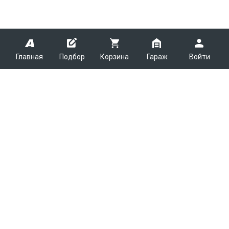
Главная
Подбор
Корзина
Гараж
Войти
ARMTEK
О Компании
Покупателям
Контакты
Как сделать заказ
Партнерам
Новости
Доставка
Поставщикам
Каталоги