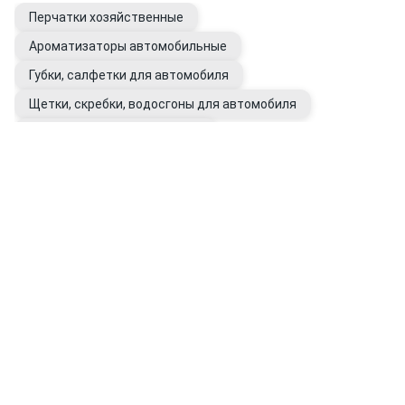
Перчатки хозяйственные
Ароматизаторы автомобильные
Губки, салфетки для автомобиля
Щетки, скребки, водосгоны для автомобиля
Очистители битумных пятен
Очистители следов насекомых
Полироли для кузова авто
Воски для автомобиля
Восстановители цвета кузова
Подкрашивающие карандаши
Антидождь
Перчатки рабочие