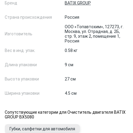
Бренд
BATIX GROUP
Страна происхождения
Россия
ООО «Топавтохим», 127273, г.
Москва, ул. Отрадная, д. 2Б,
Изготовитель
стр. 9, этаж 2, помещение 1,
Россия
Вес в инд. упак.
0.58 кг
Длина упаковки
9 см
Высота упаковки
27 см
Ширина упаковки
4.5 см
Сопутствующие категории для Очиститель двигателя BATIX
GROUP BX5080
Губки, салфетки для автомобиля