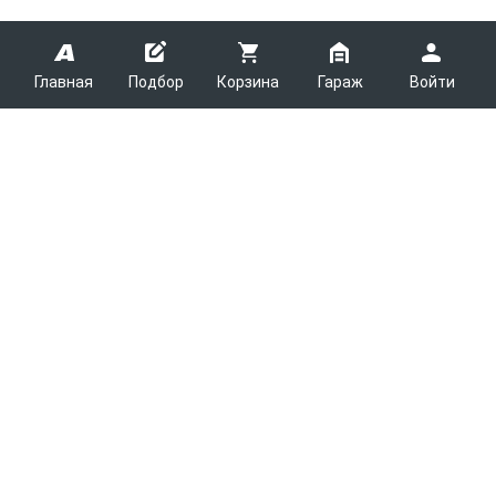
Главная
Подбор
Корзина
Гараж
Войти
ARMTEK
О Компании
Покупателям
Контакты
Как сделать заказ
Партнерам
Новости
Доставка
Поставщикам
Каталоги
Вакансии
Способы оплаты
Арендодателям