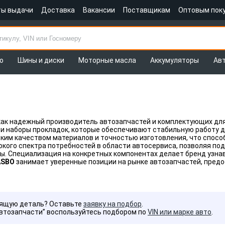
ты выдачи
Доставка
Вакансии
Поставщикам
Оптовым пок
о
Шины и диски
Моторные масла
Аккумуляторы
Ав
ак надежный производитель автозапчастей и комплектующих для 
 и наборы прокладок, которые обеспечивают стабильную работу д
ким качеством материалов и точностью изготовления, что спосо
окого спектра потребностей в области автосервиса, позволяя 
ны. Специализация на конкретных компонентах делает бренд узн
ASBO
занимает уверенные позиции на рынке автозапчастей, пред
дящую деталь? Оставьте
заявку на подбор
.
Автозапчасти” воспользуйтесь подбором по
VIN или марке авто
.