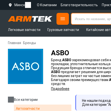
Минск
О Компании
Благотворительность
Пунк
Легковые запчасти
Грузовые запчасти
Китайские авт
Главная
Бренды
ASBO
Бренд
ASBO
зарекомендовал себя к
прокладки, уплотнительные кольца
Продукция бренда отличается высо
ASBO
предлагает решения для шир
без лишних затрат на частые заме
Благодаря своим преимуществам
средств.
Подробнее
Все категории
Не нашли подхо
Для категории “
Автозапчасти