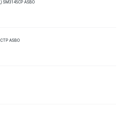
БЦ) SM3145CP ASBO
1CTP ASBO