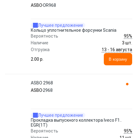
ASBO
OR968
Лучшее предложение
Кольцо уплотнительное форсунки Scania
95%
Вероятность
Наличие
3 шт.
13 - 16 августа
Отгрузка
2.00 p.
В корзину
ASBO 2968
ASBO
2968
Лучшее предложение
Прокладка выпускного коллектора Iveco F1..
EGR(1T)
95%
Вероятность
Наличие
11 шт.