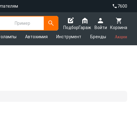
упателям
7600
Пример
Подбор
Гараж
Войти
Корзина
толампы
Автохимия
Инструмент
Бренды
Акции