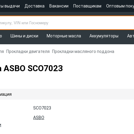
ты выдачи
Доставка
Вакансии
Поставщикам
Оптовым пок
о
Шины и диски
Моторные масла
Аккумуляторы
Ав
ля
Прокладки двигателя
Прокладки масляного поддона
а ASBO SCO7023
мация
SCO7023
ASBO
и