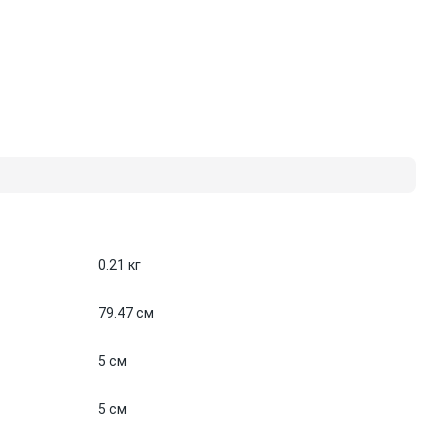
0.21 кг
79.47 см
5 см
5 см