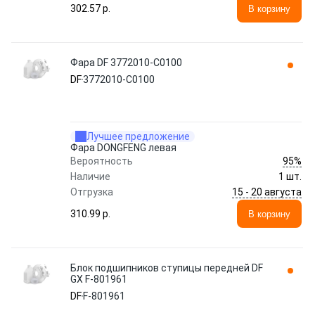
302.57 p.
В корзину
Фара DF 3772010-C0100
DF
3772010-C0100
Лучшее предложение
Фара DONGFENG левая
95%
Вероятность
Наличие
1 шт.
15 - 20 августа
Отгрузка
310.99 p.
В корзину
Блок подшипников ступицы передней DF
GX F-801961
DF
F-801961