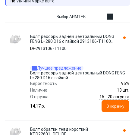
по
VIN или марке авто
.
Выбор ARMTEK
Болт рессоры задней центральный DONG
FENG L=280 D16 с гайкой 2913106-T1100
DF
DF
2913106-T1100
Лучшее предложение
Болт рессоры задней центральный DONG FENG
L=280 D16 с гайкой
95%
Вероятность
Наличие
13 шт.
15 - 20 августа
Отгрузка
14.17 p.
В корзину
Болт обратки тнвд короткий
KTD22601_DEU DF