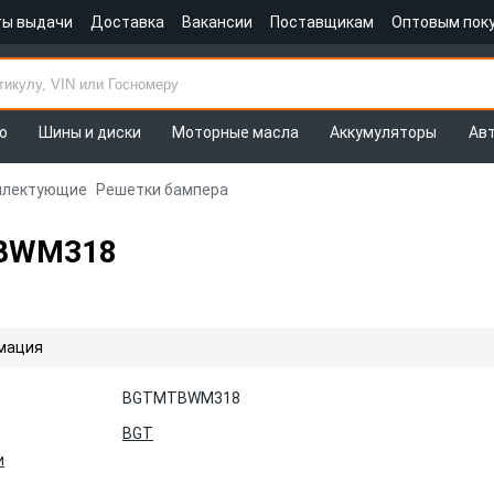
ты выдачи
Доставка
Вакансии
Поставщикам
Оптовым пок
о
Шины и диски
Моторные масла
Аккумуляторы
Ав
плектующие
Решетки бампера
TBWM318
мация
BGTMTBWM318
BGT
и