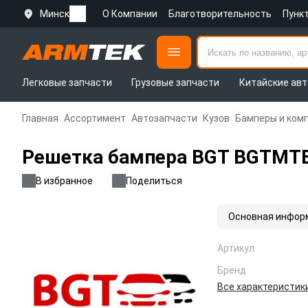
Минск
О Компании
Благотворительность
Пунк
Легковые запчасти
Грузовые запчасти
Китайские авт
Главная
Ассортимент
Автозапчасти
Кузов
Бамперы и ком
Решетка бампера BGT BGTM
В избранное
Поделиться
Основная инфор
Артикул
Бренд
Все характеристик