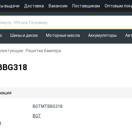
ты выдачи
Доставка
Вакансии
Поставщикам
Оптовым пок
о
Шины и диски
Моторные масла
Аккумуляторы
Ав
плектующие
Решетки бампера
BBG318
мация
BGTMTBBG318
BGT
и