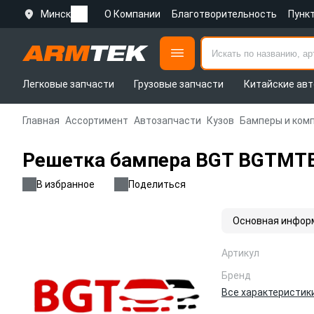
Минск
О Компании
Благотворительность
Пунк
Легковые запчасти
Грузовые запчасти
Китайские авт
Главная
Ассортимент
Автозапчасти
Кузов
Бамперы и ком
Решетка бампера BGT BGTMT
В избранное
Поделиться
Основная инфор
Артикул
Бренд
Все характеристик