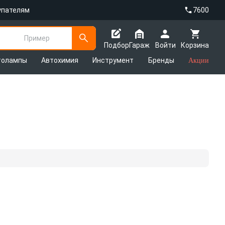
упателям
7600
Пример
Подбор
Гараж
Войти
Корзина
толампы
Автохимия
Инструмент
Бренды
Акции