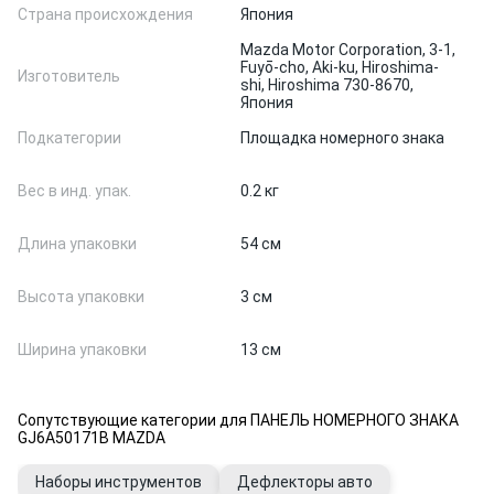
Страна происхождения
Япония
Mazda Motor Corporation, 3-1,
Fuyō-cho, Aki-ku, Hiroshima-
Изготовитель
shi, Hiroshima 730-8670,
Япония
Подкатегории
Площадка номерного знака
Вес в инд. упак.
0.2 кг
Длина упаковки
54 см
Высота упаковки
3 см
Ширина упаковки
13 см
Сопутствующие категории для ПАНЕЛЬ НОМЕРНОГО ЗНАКА
GJ6A50171B MAZDA
Наборы инструментов
Дефлекторы авто