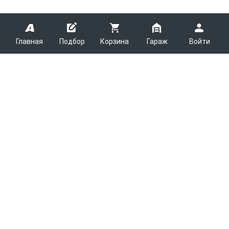
Главная
Подбор
Корзина
Гараж
Войти
ARMTEK
О Компании
Покупателям
Контакты
Как сделать заказ
Партнерам
Новости
Доставка
Поставщикам
Каталоги
Вакансии
Способы оплаты
Арендодателям