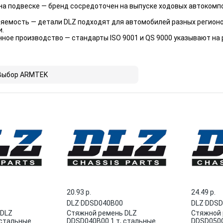
на подвеске — бренд сосредоточен на выпуске ходовых автокомп
яемость — детали DLZ подходят для автомобилей разных регионо
и.
ное производство — стандарты ISO 9001 и QS 9000 указывают на
Выбор ARMTEK
20.93 p.
24.49 p.
DLZ
·
DDSD040B00
DLZ
·
DDSD
 DLZ
Стяжной ремень DLZ
Стяжной 
 стальные
DDSD040B00 1 т, стальные
DDSD050C