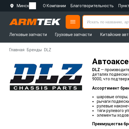
Минск
О Компании
Благотворительность
Пунк
Легковые запчасти
Грузовые запчасти
Китайские авт
Главная
Бренды
DLZ
Автоаксе
DLZ
— производите
деталях подвески 
9000, что подтвер
Ассортимент брен
шаровые опоры;
рычаги подвески
рулевые наконеч
тяги рулевого у
элементы ходов
Преимущества бр