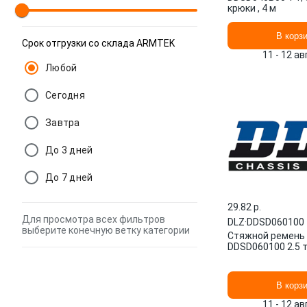
крюки , 4 м
В корз
Срок отгрузки со склада ARMTEK
11 - 12 а
Любой
Сегодня
Завтра
До 3 дней
До 7 дней
29.82 p.
Для просмотра всех фильтров
DLZ
·
DDSD060100
выберите конечную ветку категории
Стяжной ремень
DDSD060100 2.5 т
В корз
11 - 12 а