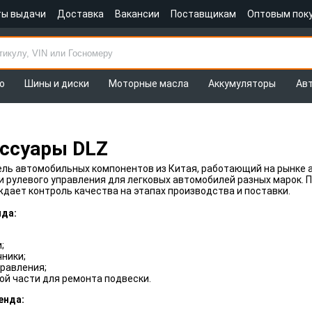
ты выдачи
Доставка
Вакансии
Поставщикам
Оптовым пок
о
Шины и диски
Моторные масла
Аккумуляторы
Ав
ссуары DLZ
ль автомобильных компонентов из Китая, работающий на рынке а
и рулевого управления для легковых автомобилей разных марок. 
ждает контроль качества на этапах производства и поставки.
да:
;
ники;
правления;
ой части для ремонта подвески.
енда: