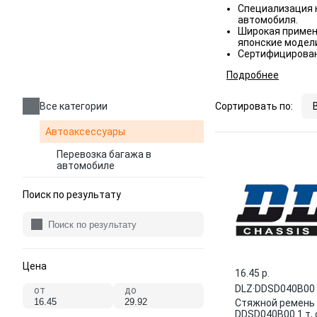
Специализация 
автомобиля.
Широкая примен
японские модел
Сертифицирован
Подробнее
Все категории
Сортировать по:
Автоаксессуары
Перевозка багажа в
автомобиле
Поиск по результату
Цена
16.45 p.
DLZ
·
DDSD040B00
от
до
Стяжной ремень
DDSD040B00 1 т,