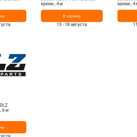
крюки , 4 м
крюки , 4
ину
В корзину
вгуста
13 - 18 августа
1
 DLZ
, 6 м
ину
вгуста