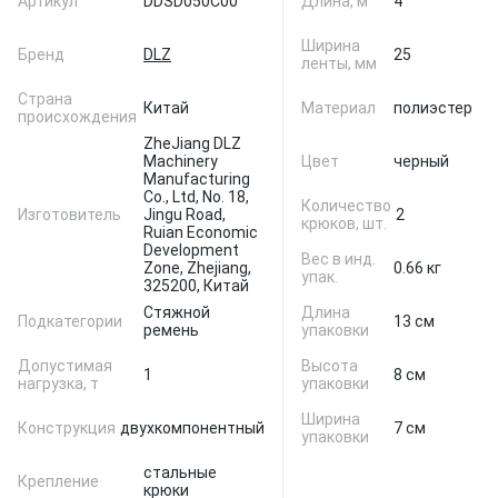
Артикул
DDSD050C00
Длина, м
4
Ширина
Бренд
DLZ
25
ленты, мм
Страна
Китай
Материал
полиэстер
происхождения
ZheJiang DLZ
Machinery
Цвет
черный
Manufacturing
Co., Ltd, No. 18,
Количество
Изготовитель
Jingu Road,
2
крюков, шт.
Ruian Economic
Development
Вес в инд.
Zone, Zhejiang,
0.66 кг
упак.
325200, Китай
Стяжной
Длина
Подкатегории
13 см
ремень
упаковки
Допустимая
Высота
1
8 см
нагрузка, т
упаковки
Ширина
Конструкция
двухкомпонентный
7 см
упаковки
стальные
Крепление
крюки