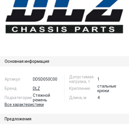
Основная информация
Допустимая
Артикул
DDSD050C00
1
нагрузка, т
стальные
Бренд
DLZ
Крепление
крюки
Стяжной
Подкатегории
Длина, м
4
ремень
Все характеристики
Предложения