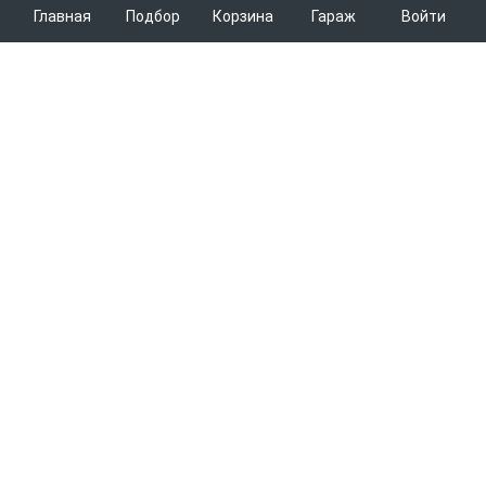
Главная
Подбор
Корзина
Гараж
Войти
ARMTEK
О Компании
Покупателям
Контакты
Как сделать заказ
Партнерам
Новости
Доставка
Поставщикам
Каталоги
Вакансии
Способы оплаты
Арендодателям
Легковые запчасти
7600
Благотворительность
Возврат
Услуги логистики
Грузовые запчасти
Пункты выдачи