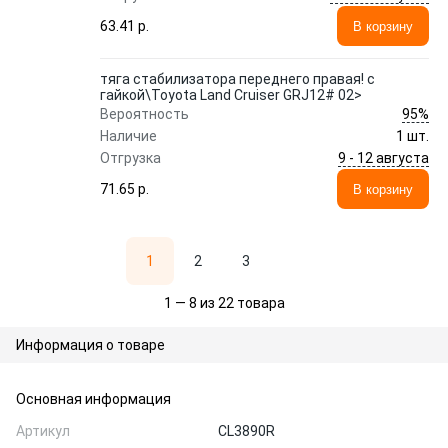
63.41 p.
В корзину
тяга стабилизатора переднего правая! с
гайкой\Toyota Land Cruiser GRJ12# 02>
95%
Вероятность
Наличие
1 шт.
9 - 12 августа
Отгрузка
71.65 p.
В корзину
1
2
3
1 — 8 из 22 товара
Информация о товаре
Основная информация
Артикул
CL3890R