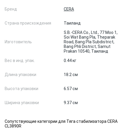
Бренд
CERA
Страна происхождения
Таиланд
S.B.-CERA Co., Ltd., 77 Moo 1,
Soi Wat Bang Pla, Theparak
Изготовитель
Road, Bang Pla Subdistrict,
Bang Phli District, Samut
Prakan 10540, Таиланд
Вес в инд. упак.
0.44 кг
Длина упаковки
18.2 см
Высота упаковки
6.57 см
Ширина упаковки
9.37 см
Сопутствующие категории для Тяга стабилизатора CERA
CL3890R