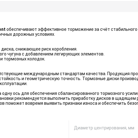
ont
обеспечивают эффективное торможение за счёт стабильного 
личных дорожных условиях.
 диска, снижающее риск коробления.
ого чугуна с добавлением легирующих элементов.
и тормозных колодок.
тствующие международным стандартам качества. Продукция прох
стойкость и геометрическую точность. Тормозные диски произво
эксплуатации.
 одну ось для обеспечения сбалансированного тормозного усил
тановки рекомендуется выполнить приработку дисков в щадящем 
ов поможет вовремя выявить признаки износа и обеспечить безоп
Диаметр центрирования, мм