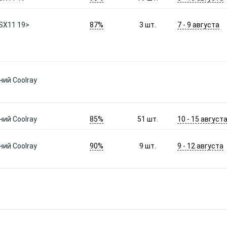
87%
7 - 9 августа
 SX11 19>
3
шт.
ий Coolray
85%
10 - 15 август
ий Coolray
51
шт.
90%
9 - 12 августа
ий Coolray
9
шт.