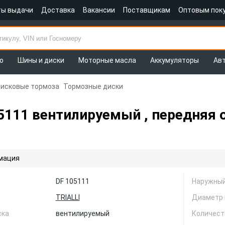
ты выдачи
Доставка
Вакансии
Поставщикам
Оптовым пок
о
Шины и диски
Моторные масла
Аккумуляторы
Ав
исковые тормоза
Тормозные диски
5111 вентилируемый , передняя 
мация
DF 105111
Наружный
TRIALLI
Диаметр 
ска
вентилируемый
Количест