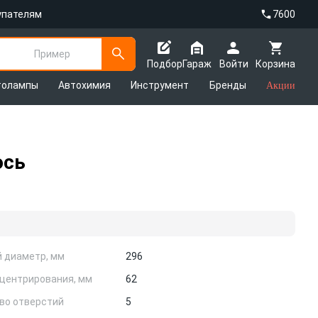
упателям
7600
Пример
Подбор
Гараж
Войти
Корзина
толампы
Автохимия
Инструмент
Бренды
Акции
ось
 диаметр, мм
296
центрирования, мм
62
во отверстий
5