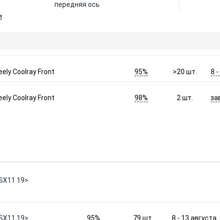
передняя ось
и
95%
8 
ely Coolray Front
>20
шт.
98%
за
ely Coolray Front
2
шт.
 SX11 19>
95%
8 - 13 августа
 SX11 19>
79
шт.