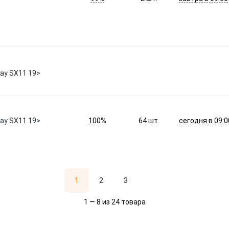
ray SX11 19>
100%
сегодня в 09:0
ray SX11 19>
64
шт.
1
2
3
1 — 8 из 24 товара