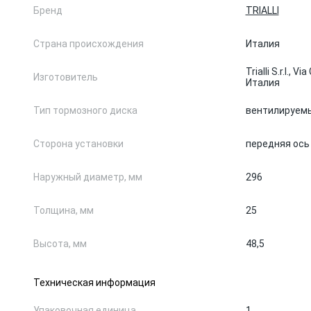
Бренд
TRIALLI
Страна происхождения
Италия
Trialli S.r.l., V
Изготовитель
Италия
Тип тормозного диска
вентилируем
Сторона установки
передняя ось
Наружный диаметр, мм
296
Толщина, мм
25
Высота, мм
48,5
Техническая информация
Упаковочная единица
1