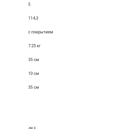
5
114,3
с покрытием
7.25 кг
35 см
10 см
35 см
48.5