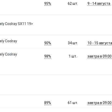
95%
9 - 14 августа
62
шт.
ly Coolray SX11 19>
ly Coolray
90%
10 - 15 август
34
шт.
ly Coolray
98%
завтра в 09:00
1
шт.
89%
завтра в 09:00
61
шт.