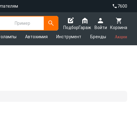
упателям
7600
Пример
Подбор
Гараж
Войти
Корзина
толампы
Автохимия
Инструмент
Бренды
Акции