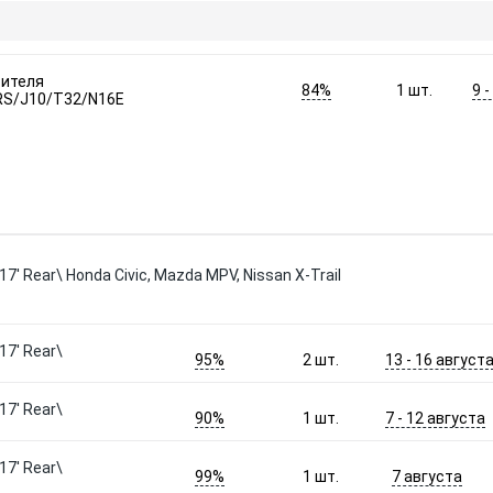
тителя
84%
9 
1
шт.
RS/J10/T32/N16E
' Rear\ Honda Civic, Mazda MPV, Nissan X-Trail
7' Rear\
95%
13 - 16 август
2
шт.
7' Rear\
90%
7 - 12 августа
1
шт.
7' Rear\
99%
7 августа
1
шт.