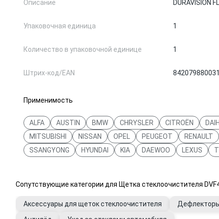
Описание
DURAVISION F
Упаковочная единица
1
Количество в упаковочной единице
1
Штрих-код/EAN
84207988003
Применимость
ALFA
AUSTIN
BMW
CHRYSLER
CITROËN
DAI
MITSUBISHI
NISSAN
OPEL
PEUGEOT
RENAULT
SSANGYONG
HYUNDAI
KIA
DAEWOO
LEXUS
T
Сопутствующие категории для Щетка стеклоочистителя DVF4
Аксессуары для щеток стеклоочистителя
Дефлекторы