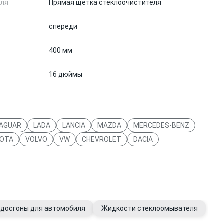
еля
Прямая щетка стеклоочистителя
спереди
400 мм
16 дюймы
AGUAR
LADA
LANCIA
MAZDA
MERCEDES-BENZ
OTA
VOLVO
VW
CHEVROLET
DACIA
водосгоны для автомобиля
Жидкости стеклоомывателя