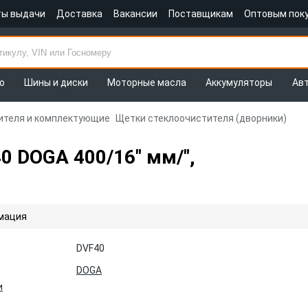
ты выдачи
Доставка
Вакансии
Поставщикам
Оптовым пок
о
Шины и диски
Моторные масла
Аккумуляторы
Ав
ителя и комплектующие
Щетки стеклоочистителя (дворники)
0 DOGA 400/16" мм/",
мация
DVF40
DOGA
и