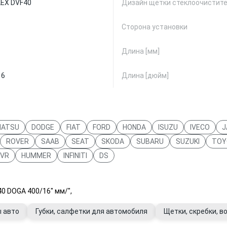
LEX DVF40
Дизайн щетки стеклоочистит
Сторона установки
Длина [мм]
16
Длина [дюйм]
HATSU
DODGE
FIAT
FORD
HONDA
ISUZU
IVECO
J
ROVER
SAAB
SEAT
SKODA
SUBARU
SUZUKI
TOY
VR
HUMMER
INFINITI
DS
0 DOGA 400/16" мм/",
 авто
Губки, салфетки для автомобиля
Щетки, скребки, 