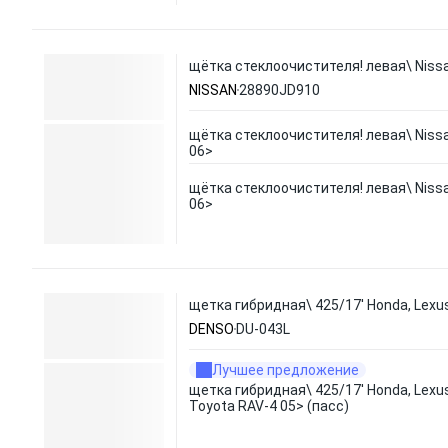
щётка стеклоочистителя! левая\ Niss
NISSAN
28890JD910
щётка стеклоочистителя! левая\ Niss
06>
щётка стеклоочистителя! левая\ Niss
06>
щетка гибридная\ 425/17' Honda, Lexus
DENSO
DU-043L
Лучшее предложение
щетка гибридная\ 425/17' Honda, Lexus
Toyota RAV-4 05> (пасс)