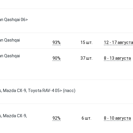
an Qashqai 06>
an Qashqai
93%
12 - 17 август
15
шт.
an Qashqai
90%
8 - 13 августа
37
шт.
, Mazda CX-9, Toyota RAV-4 05> (пасс)
, Mazda CX-9,
92%
8 - 10 августа
6
шт.