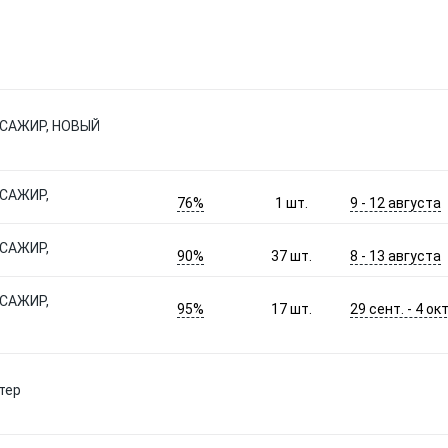
САЖИР, НОВЫЙ
САЖИР,
76%
9 - 12 августа
1
шт.
САЖИР,
90%
8 - 13 августа
37
шт.
САЖИР,
95%
29 сент. - 4 окт
17
шт.
тер