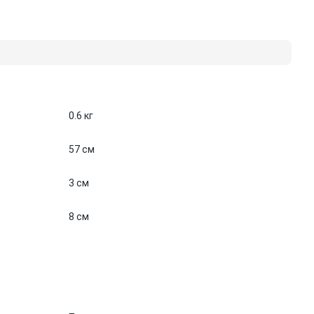
0.6 кг
57 см
3 см
8 см