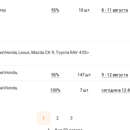
95%
8 - 11 августа
тер
10
шт.
\Honda, Lexus, Mazda CX-9, Toyota RAV-4 05>
ая\Honda,
95%
9 - 12 августа
147
шт.
ая\Honda,
100%
сегодня в 12:4
7
шт.
1
2
3