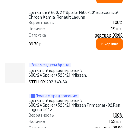
щетки к-кт! 600/24''Spoiler+500/20'' каркасные\
Citroen Xantia, Renault Laguna
100%
Вероятность
Наличие
19 шт.
завтра в 09:00
Отгрузка
89.70 p.
В корзину
Рекомендуем бренд
щетки к-т! каркасн,крючок 9,
600/24'Spoiler+525/21'\Nissan
Primastar<02,Ren Laguna II 01>
STELLOX
202 340-SX
Лучшее предложение
щетки к-т! каркасн,крючок 9,
600/24'Spoiler+525/21'\Nissan Primastar<02,Ren
Laguna II 01>
100%
Вероятность
Наличие
153 шт.
завтра в 09:00
Отгрузка