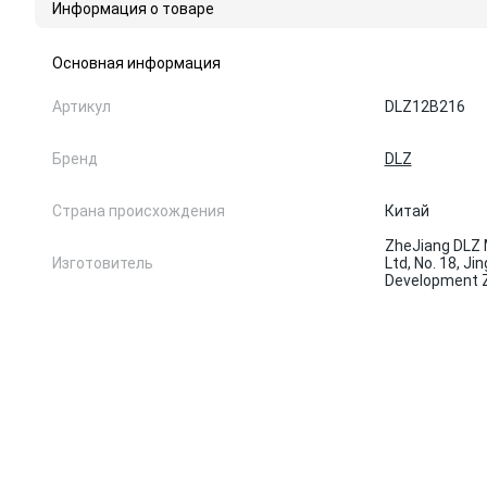
Информация о товаре
Основная информация
Артикул
DLZ12B216
Бренд
DLZ
Страна происхождения
Китай
ZheJiang DLZ 
Изготовитель
Ltd, No. 18, J
Development Z