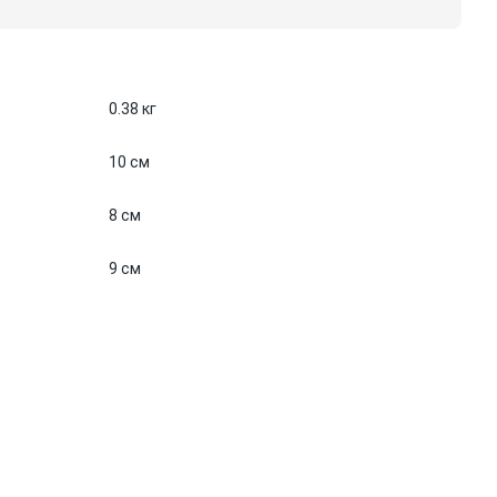
0.38 кг
10 см
8 см
9 см