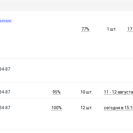
жение
77%
17
1
шт.
 84-87
95%
11 - 12 август
 84-87
10
шт.
100%
сегодня в 15:1
 84-87
12
шт.