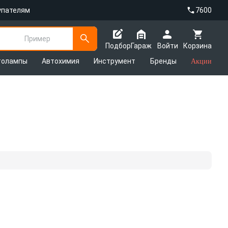
упателям
7600
Пример
Подбор
Гараж
Войти
Корзина
толампы
Автохимия
Инструмент
Бренды
Акции