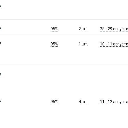
7
95%
28 - 29 август
7
2
шт.
95%
10 - 11 август
7
1
шт.
7
95%
11 - 12 август
7
4
шт.