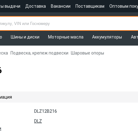
ты выдачи
Доставка
Вакансии
Поставщикам
Оптовым пок
о
Шины и диски
Моторные масла
Аккумуляторы
Ав
еска
Подвеска, крепеж подвески
Шаровые опоры
6
мация
DLZ12B216
DLZ
и