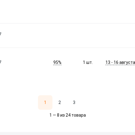
7
95%
13 - 16 август
7
1
шт.
1
2
3
1 — 8 из 24 товара