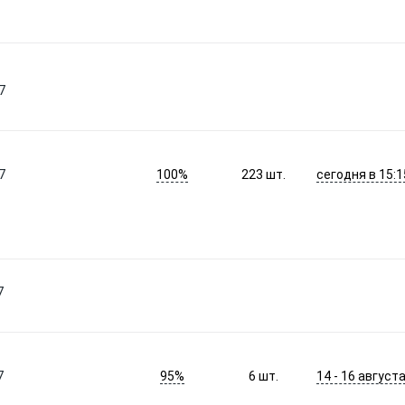
7
100%
сегодня в 15:1
7
223
шт.
7
95%
14 - 16 август
7
6
шт.